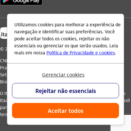
© 2026 Itaú Unibanco Holding S.A.
CNPJ: 60.872.504/0001-23
Praça Alfredo Egydio de Souza Aranha, 100, Torre Olavo
Setubal, Parque Jabaquara - CEP 04344-902 - São Paulo -
Brasil.
O Itaú Unibanco Holding S.A. é integrante do Conglomerado
Itaú Unibanco e possui autorização do Banco Central do Brasil
para operar como banco múltiplo e realizar operações nos
termos da legislação vigente.