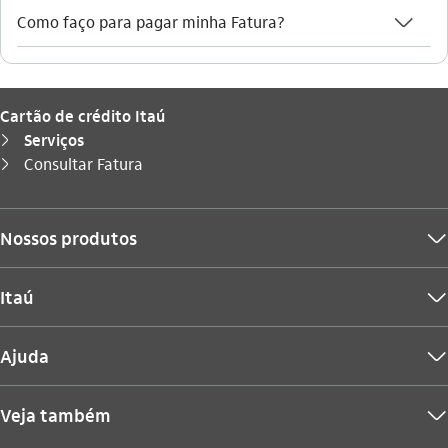
seta_baixo
Como faço para pagar minha Fatura?
Cartão de crédito Itaú
Serviços
seta_direita
Você está aqui:
Consultar Fatura
seta_direita
Nossos produtos
seta_baixo
Itaú
seta_baixo
Ajuda
seta_baixo
Veja também
seta_baixo