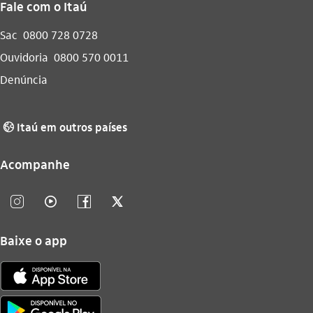
Fale com o Itaú
Sac
0800 728 0728
Ouvidoria
0800 570 0011
Denúncia
Itaú em outros países
globo_outline
Acompanhe
instagram_outline
video_outline
facebook_outline
twitter_outline
Baixe o app