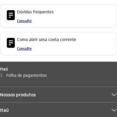
icon-itaufonts_documento
Dúvidas frequentes
Consulte
icon-itaufonts_documento
Como abrir uma conta corrente
Consulte
Itaú
Você está aqui:
Folha de pagamentos
seta_direita
Nossos produtos
seta_baixo
Itaú
seta_baixo