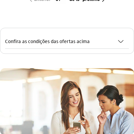
seta_baixo
Confira as condições das ofertas acima