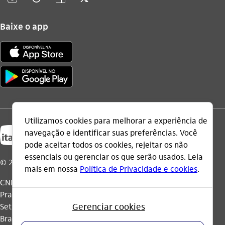
Baixe o app
© 2026 Itaú Unibanco Holding S.A.
CNPJ: 60.872.504/0001-23
Praça Alfredo Egydio de Souza Aranha, 100, Torre Olavo
Setubal, Parque Jabaquara - CEP 04344-902 - São Paulo -
Brasil.