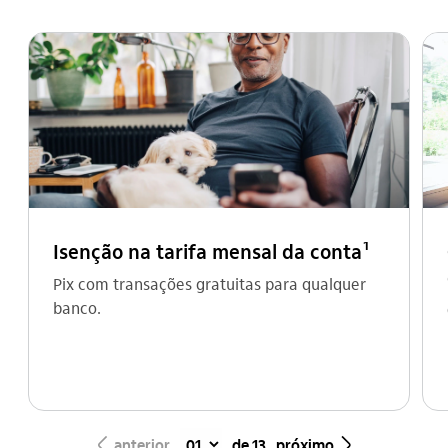
Isenção na tarifa mensal da conta¹
Pix com transações gratuitas para qualquer
banco.
seta_esquerda
seta_direita
anterior
de 13
próximo