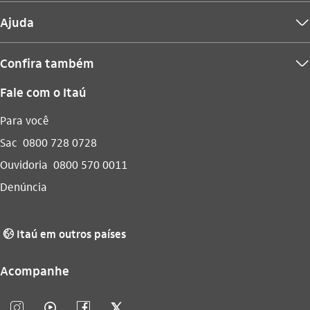
Ajuda
seta_baixo
Confira também
seta_baixo
Fale com o Itaú
Para você
Sac
0800 728 0728
Ouvidoria
0800 570 0011
Denúncia
Itaú em outros países
globo_outline
Acompanhe
instagram_outline
video_outline
facebook_outline
twitter_outline