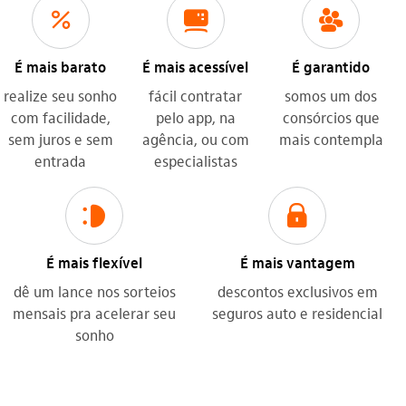
icon-itaufonts_juros_descontos icon
icon-itaufonts_computador_internet icon
icon-itaufonts_lideranca icon
É mais barato
É mais acessível
É garantido
realize seu sonho
fácil contratar
somos um dos
com facilidade,
pelo app, na
consórcios que
sem juros e sem
agência, ou com
mais contempla
entrada
especialistas
icon-itaufonts_sorriso icon
icon-itaufonts_seguranca icon
É mais flexível
É mais vantagem
dê um lance nos sorteios
descontos exclusivos em
mensais pra acelerar seu
seguros auto e residencial
sonho