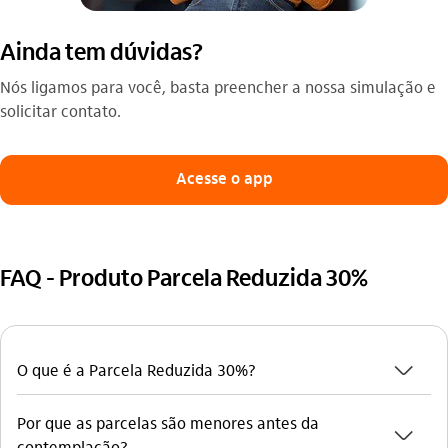
Ainda tem dúvidas?
Nós ligamos para você, basta preencher a nossa simulação e
solicitar contato.
Acesse o app
FAQ - Produto Parcela Reduzida 30%
seta_baixo
O que é a Parcela Reduzida 30%?
Por que as parcelas são menores antes da
seta_baixo
contemplação?