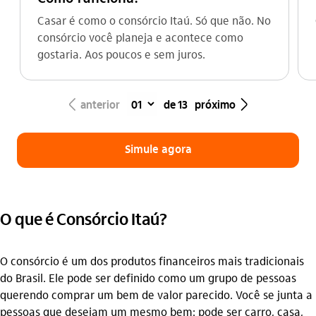
Casar é como o consórcio Itaú. Só que não. No
consórcio você planeja e acontece como
gostaria. Aos poucos e sem juros.
seta_esquerda
seta_direita
anterior
de 13
próximo
Simule agora
O que é Consórcio Itaú?
O consórcio é um dos produtos financeiros mais tradicionais
do Brasil. Ele pode ser definido como um grupo de pessoas
querendo comprar um bem de valor parecido. Você se junta a
pessoas que desejam um mesmo bem: pode ser carro, casa,