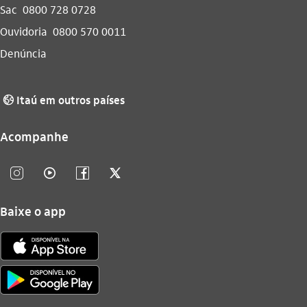
Sac
0800 728 0728
Ouvidoria
0800 570 0011
Denúncia
Itaú em outros países
globo_outline
Acompanhe
instagram_outline
video_outline
facebook_outline
twitter_outline
Baixe o app