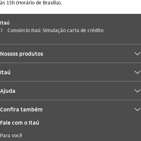
às 15h (Horário de Brasília).
Itaú
Você está aqui:
Consórcio Itaú: Simulação carta de crédito
seta_direita
Nossos produtos
seta_baixo
Itaú
seta_baixo
Ajuda
seta_baixo
Confira também
seta_baixo
Fale com o Itaú
Para você