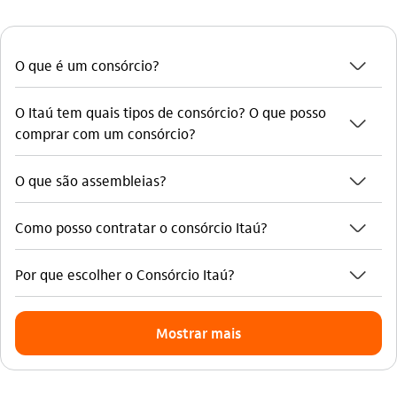
seta_baixo
O que é um consórcio?
O Itaú tem quais tipos de consórcio? O que posso
seta_baixo
comprar com um consórcio?
seta_baixo
O que são assembleias?
seta_baixo
Como posso contratar o consórcio Itaú?
seta_baixo
Por que escolher o Consórcio Itaú?
Mostrar mais