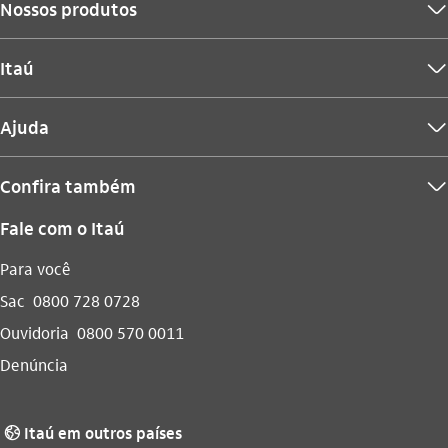
Nossos produtos
seta_baixo
Itaú
seta_baixo
Ajuda
seta_baixo
Confira também
seta_baixo
Fale com o Itaú
Para você
Sac
0800 728 0728
Ouvidoria
0800 570 0011
Denúncia
Itaú em outros países
globo_outline