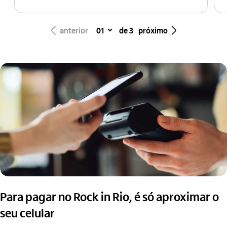
seta_esquerda
seta_direita
anterior
de 3
próximo
Para pagar no Rock in Rio, é só aproximar o
seu celular