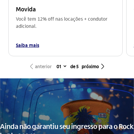
Movida
Você tem 12% off nas locações + condutor
adicional.
Saiba mais
seta_esquerda
seta_direita
anterior
de 5
próximo
Ainda não garantiu seu ingresso para o Rock