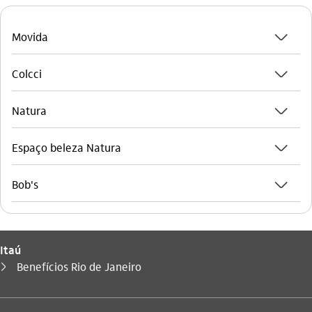
seta_baixo
Movida
seta_baixo
Colcci
seta_baixo
Natura
seta_baixo
Espaço beleza Natura
seta_baixo
Bob's
Itaú
Você está aqui:
Benefícios Rio de Janeiro
seta_direita