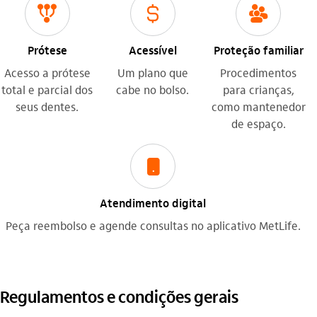
icon-itaufonts_todos_pelo_cliente
icon-itaufonts_cifrao
icon-itaufonts_lideranca
Prótese
Acessível
Proteção familiar
Acesso a prótese
Um plano que
Procedimentos
total e parcial dos
cabe no bolso.
para crianças,
seus dentes.
como mantenedor
de espaço.
icon-itaufonts_celular
Atendimento digital
Peça reembolso e agende consultas no aplicativo MetLife.
Regulamentos e condições gerais