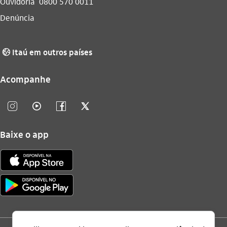
Ouvidoria
0800 570 0011
Denúncia
Itaú em outros países
globo_outline
Acompanhe
instagram_outline
video_outline
facebook_outline
twitter_outline
Baixe o app