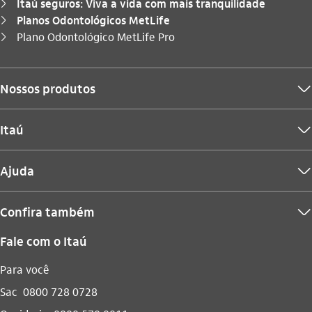
Itaú seguros: Viva a vida com mais tranquilidade
seta_direita
Planos Odontológicos MetLife
seta_direita
Você está aqui:
Plano Odontológico MetLife Pro
seta_direita
Nossos produtos
seta_baixo
Itaú
seta_baixo
Ajuda
seta_baixo
Confira também
seta_baixo
Fale com o Itaú
Para você
Sac
0800 728 0728