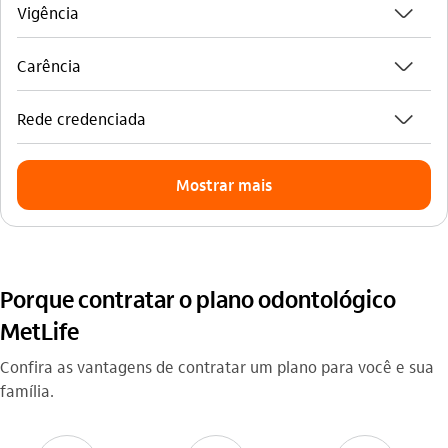
seta_baixo
Vigência
seta_baixo
Carência
seta_baixo
Rede credenciada
Mostrar mais
Porque contratar o plano odontológico
MetLife
Confira as vantagens de contratar um plano para você e sua
família.