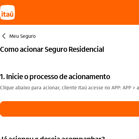
seta_esquerda
Meu Seguro
Como acionar Seguro Residencial
1. Inicie o processo de acionamento
Clique abaixo para acionar, cliente Itaú acesse no APP: APP > a
Já acionou e deseja acompanhar?