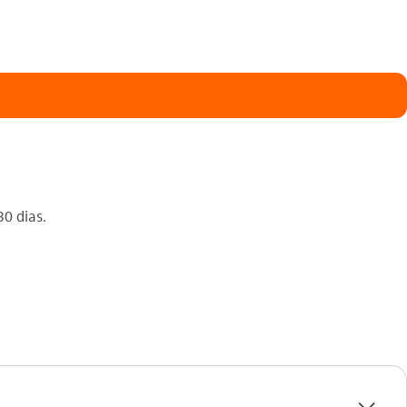
30 dias.
seta_baixo