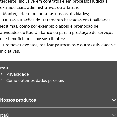
terceiros, inclusive em contratos e em processos judiciais,
extrajudiciais, administrativos ou arbitrais;
· Manter, criar e melhorar as nossas atividades;
· Outras situações de tratamento baseadas em finalidades
legítimas, como por exemplo o apoio e promoção de
atividades do Itaú Unibanco ou para a prestação de serviços
que beneficiem os nossos clientes;
· Promover eventos, realizar patrocínios e outras atividades e
iniciativas.
Itaú
Privacidade
seta_direita
Você está aqui:
Como obtemos dados pessoais
seta_direita
Nossos produtos
seta_baixo
Itaú
seta_baixo