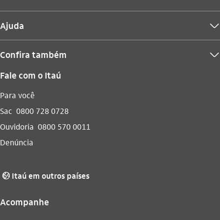
Ajuda
seta_baixo
Confira também
seta_baixo
Fale com o Itaú
Para você
Sac
0800 728 0728
Ouvidoria
0800 570 0011
Denúncia
Itaú em outros países
globo_outline
Acompanhe