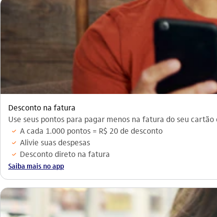
Desconto na fatura
Use seus pontos para pagar menos na fatura do seu cartão 
A cada 1.000 pontos = R$ 20 de desconto
chat_enviado
Alivie suas despesas
chat_enviado
Desconto direto na fatura
chat_enviado
Saiba mais no app