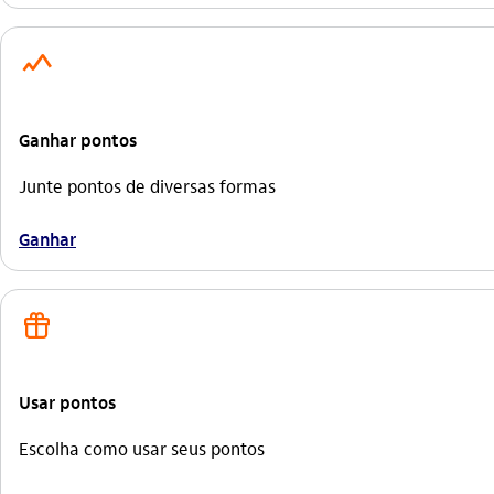
acoes_grafico
Ganhar pontos
Junte pontos de diversas formas
Ganhar
presente_outline
Usar pontos
Escolha como usar seus pontos