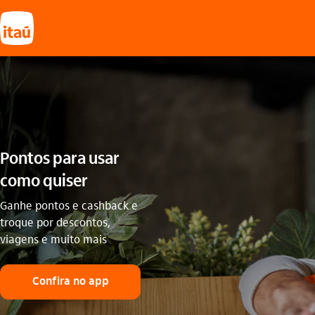
Pontos para usar
como quiser
Ganhe pontos e cashback e
troque por descontos,
viagens e muito mais
Confira no app