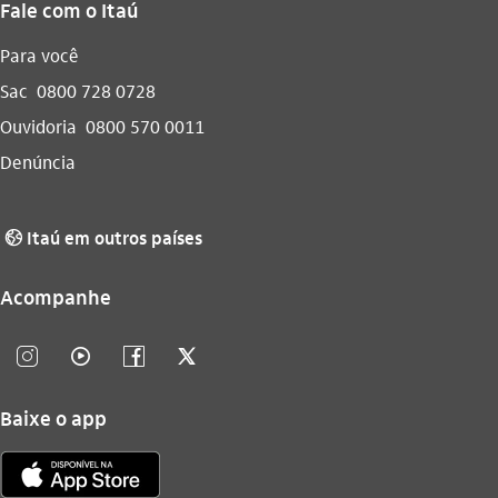
Fale com o Itaú
Para você
Sac
0800 728 0728
Ouvidoria
0800 570 0011
Denúncia
Itaú em outros países
globo_outline
Acompanhe
instagram_outline
video_outline
facebook_outline
twitter_outline
Baixe o app