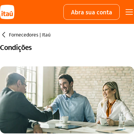
Abra sua conta
seta_esquerda
Fornecedores | Itaú
Condições