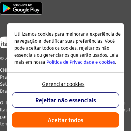
© 2026 Itaú Unibanco Holding S.A.
CNPJ: 60.872.504/0001-23
Praça Alfredo Egydio de Souza Aranha, 100, Torre Olavo
Setubal, Parque Jabaquara - CEP 04344-902 - São Paulo -
Brasil.
O Itaú Unibanco Holding S.A. é integrante do Conglomerado
Itaú Unibanco e possui autorização do Banco Central do Brasil
para operar como banco múltiplo e realizar operações nos
termos da legislação vigente.