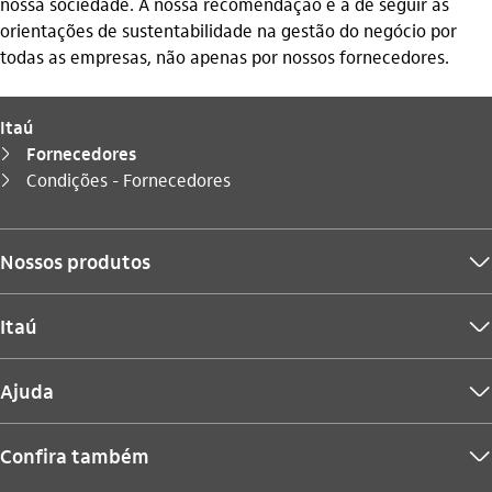
nossa sociedade. A nossa recomendação é a de seguir as
orientações de sustentabilidade na gestão do negócio por
todas as empresas, não apenas por nossos fornecedores.
Itaú
Fornecedores
seta_direita
Você está aqui:
Condições - Fornecedores
seta_direita
Nossos produtos
seta_baixo
Itaú
seta_baixo
Ajuda
seta_baixo
Confira também
seta_baixo