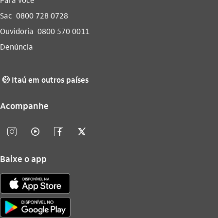
Sac
0800 728 0728
Ouvidoria
0800 570 0011
Denúncia
Itaú em outros países
globo_outline
Acompanhe
instagram_outline
video_outline
facebook_outline
twitter_outline
Baixe o app