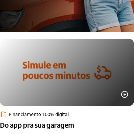
play_outline
autoriza_pelo_celular_outline
Financiamento 100% digital
Do app pra sua garagem