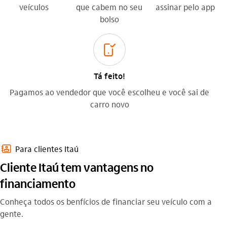
veículos
que cabem no seu
assinar pelo app
bolso
autoriza_pelo_celular_outline
Tá feito!
Pagamos ao vendedor que você escolheu e você sai de
carro novo
contatos_outline
Para clientes Itaú
Cliente Itaú tem vantagens no
financiamento
Conheça todos os benfícios de financiar seu veículo com a
gente.