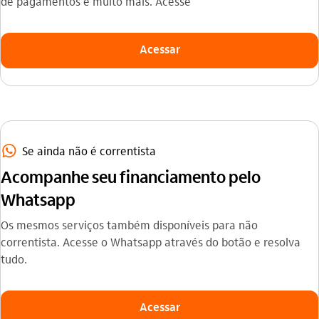
de pagamentos e muito mais. Acesse
Acessar
whatsapp_outline
Se ainda não é correntista
Acompanhe seu financiamento pelo
Whatsapp
Os mesmos serviços também disponíveis para não
correntista. Acesse o Whatsapp através do botão e resolva
tudo.
Acessar