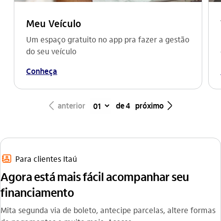
Meu Veículo
Um espaço gratuito no app pra fazer a gestão
do seu veículo
Conheça
seta_esquerda
seta_direita
anterior
de 4
próximo
contatos_outline
Para clientes Itaú
Agora está mais fácil acompanhar seu
financiamento
Mita segunda via de boleto, antecipe parcelas, altere formas