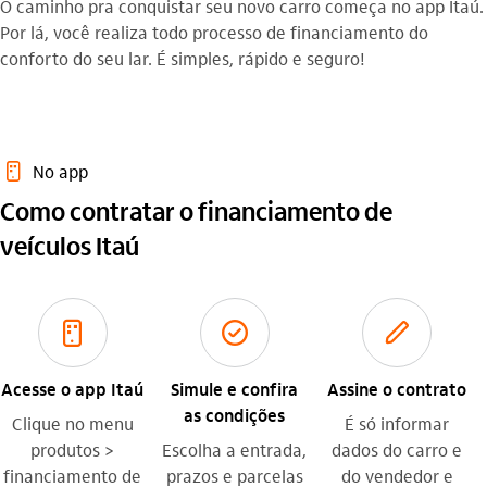
O caminho pra conquistar seu novo carro começa no app Itaú.
Por lá, você realiza todo processo de financiamento do
conforto do seu lar. É simples, rápido e seguro!
aplicativos_outline
No app
Como contratar o financiamento de
veículos Itaú
aplicativos_outline
confirmacao
editar_outline
Acesse o app Itaú
Simule e confira
Assine o contrato
as condições
Clique no menu
É só informar
produtos >
Escolha a entrada,
dados do carro e
financiamento de
prazos e parcelas
do vendedor e