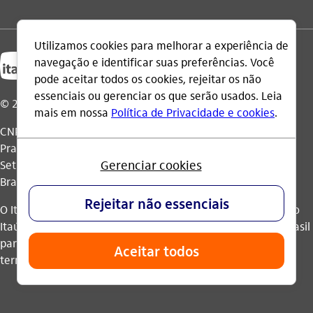
© 2026 Itaú Unibanco Holding S.A.
CNPJ: 60.872.504/0001-23
Praça Alfredo Egydio de Souza Aranha, 100, Torre Olavo
Setubal, Parque Jabaquara - CEP 04344-902 - São Paulo -
Brasil.
O Itaú Unibanco Holding S.A. é integrante do Conglomerado
Itaú Unibanco e possui autorização do Banco Central do Brasil
para operar como banco múltiplo e realizar operações nos
termos da legislação vigente.