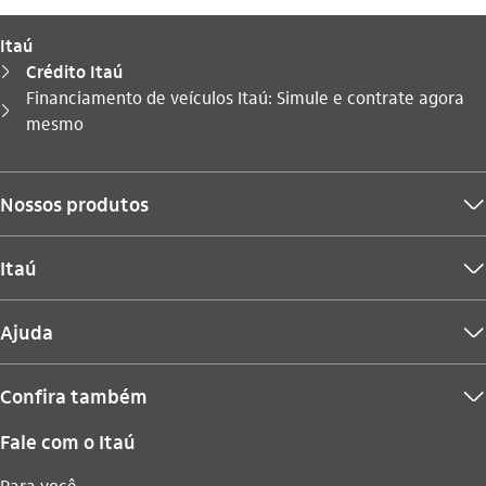
Itaú
Crédito Itaú
seta_direita
Financiamento de veículos Itaú: Simule e contrate agora
Você está aqui:
seta_direita
mesmo
Nossos produtos
seta_baixo
Itaú
seta_baixo
Ajuda
seta_baixo
Confira também
seta_baixo
Fale com o Itaú
Para você