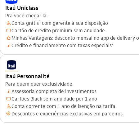
Itaú Uniclass
Pra você chegar lá.
Conta grátis¹ com gerente à sua disposição
gerente_outline
Cartão de crédito premium sem anuidade
cartao_outline
Minhas Vantagens: desconto mensal no app de delivery 
curtir_outline
Crédito e financiamento com taxas especiais²
investimento_outline
Itaú Personnalité
Para quem quer exclusividade.
Assessoria completa de investimentos
investimento_outline
Cartões Black sem anuidade por 1 ano
cartao_outline
Conta corrente com 1 ano de isenção na tarifa
gerente_outline
Descontos e experiências exclusivas em parceiros
beneficios_outline