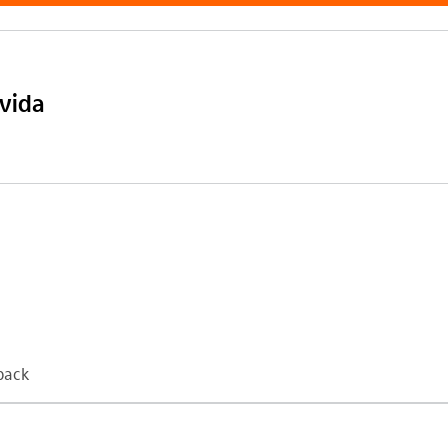
 vida
back