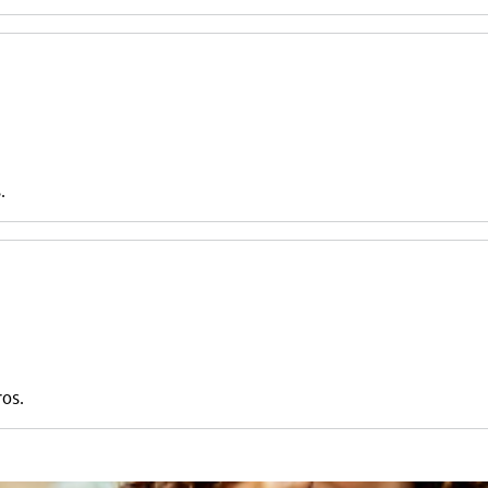
.
ros.