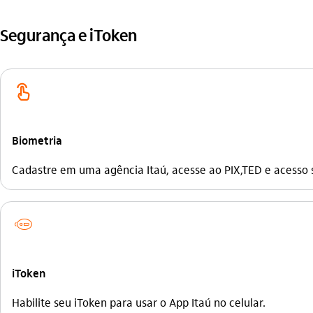
Segurança e iToken
biometria_outline
Biometria
Cadastre em uma agência Itaú, acesse ao PIX,TED e acesso 
itoken_chaveiro_outline
iToken
Habilite seu iToken para usar o App Itaú no celular.