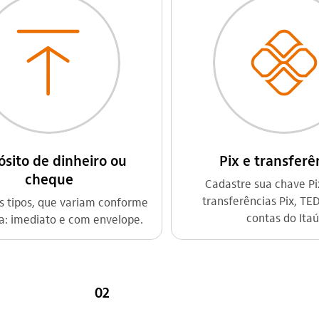
sito de dinheiro ou
Pix e transferê
cheque
Cadastre sua chave Pix
transferências Pix, TE
is tipos, que variam conforme
contas do Itaú
a: imediato e com envelope.
02