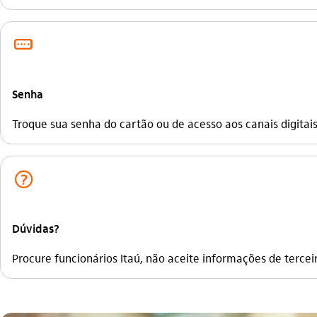
senha_box_outline
Senha
Troque sua senha do cartão ou de acesso aos canais digitais
ajuda_outline
Dúvidas?
Procure funcionários Itaú, não aceite informações de tercei