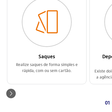
Saques
Depó
Realize saques de forma simples e
rápida, com ou sem cartão.
Existe do
a agênci
seta_direita
01