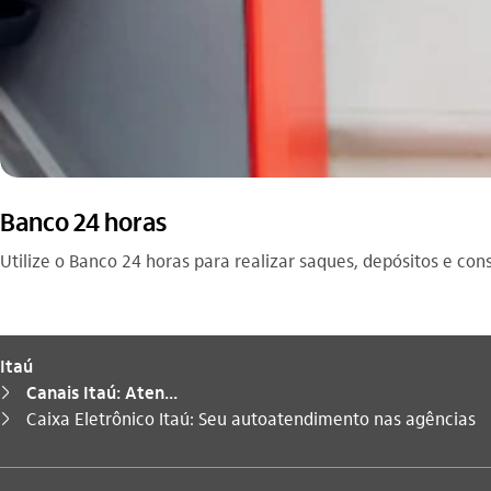
Banco 24 horas
Utilize o Banco 24 horas para realizar saques, depósitos e con
Itaú
Canais Itaú: Aten...
seta_direita
Você está aqui:
Caixa Eletrônico Itaú: Seu autoatendimento nas agências
seta_direita