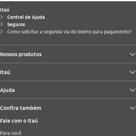
Itaú
Central de Ajuda
seta_direita
Seguros
seta_direita
Você está aqui:
Como solicitar a segunda via do boleto para pagamento?
seta_direita
Nossos produtos
seta_baixo
Itaú
seta_baixo
Ajuda
seta_baixo
Confira também
seta_baixo
Fale com o Itaú
Para você