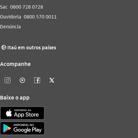
Sac
0800 728 0728
Ouvidoria
0800 570 0011
Denúncia
Itaú em outros países
globo_outline
Acompanhe
instagram_outline
video_outline
facebook_outline
twitter_outline
Baixe o app