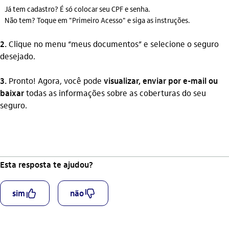
Já tem cadastro? É só colocar seu CPF e senha.
Não tem? Toque em "Primeiro Acesso" e siga as instruções.
2.
Clique no menu “meus documentos” e selecione o seguro
desejado.
3.
Pronto! Agora, você pode
visualizar, enviar por e-mail ou
baixar
todas as informações sobre as coberturas do seu
seguro.
Esta resposta te ajudou?
curtir_outline
descurtir_outline
sim
não