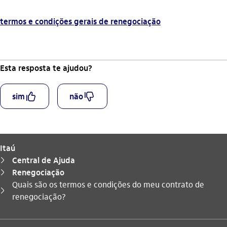
termos e condições gerais de renegociação
Esta resposta te ajudou?
curtir_outline
descurtir_outline
sim
não
Itaú
Central de Ajuda
seta_direita
Renegociação
seta_direita
Quais são os termos e condições do meu contrato de
Você está aqui:
seta_direita
renegociação?