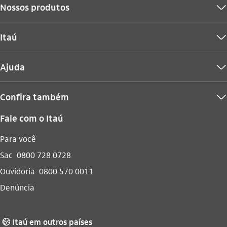
Nossos produtos
seta_baixo
Itaú
seta_baixo
Ajuda
seta_baixo
Confira também
seta_baixo
Fale com o Itaú
Para você
Sac
0800 728 0728
Ouvidoria
0800 570 0011
Denúncia
Itaú em outros países
globo_outline