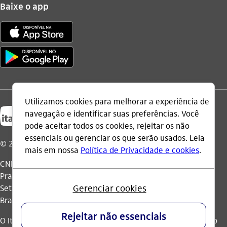
Baixe o app
© 2026 Itaú Unibanco Holding S.A.
CNPJ: 60.872.504/0001-23
Praça Alfredo Egydio de Souza Aranha, 100, Torre Olavo
Setubal, Parque Jabaquara - CEP 04344-902 - São Paulo -
Brasil.
O Itaú Unibanco Holding S.A. é integrante do Conglomerado