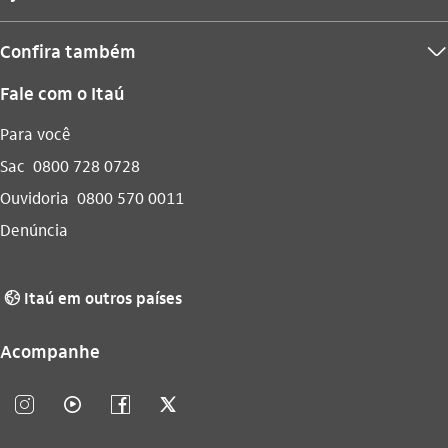
Confira também
seta_baixo
Fale com o Itaú
Para você
Sac
0800 728 0728
Ouvidoria
0800 570 0011
Denúncia
Itaú em outros países
globo_outline
Acompanhe
instagram_outline
video_outline
facebook_outline
twitter_outline