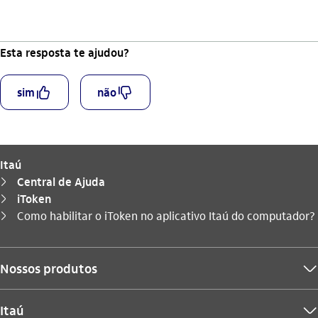
Esta resposta te ajudou?
curtir_outline
descurtir_outline
sim
não
Itaú
Central de Ajuda
seta_direita
iToken
seta_direita
Você está aqui:
Como habilitar o iToken no aplicativo Itaú do computador?
seta_direita
Nossos produtos
seta_baixo
Itaú
seta_baixo