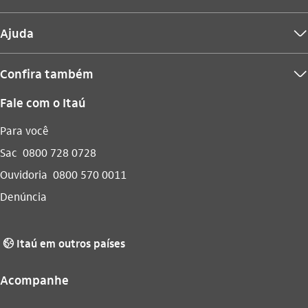
Ajuda
seta_baixo
Confira também
seta_baixo
Fale com o Itaú
Para você
Sac
0800 728 0728
Ouvidoria
0800 570 0011
Denúncia
Itaú em outros países
globo_outline
Acompanhe