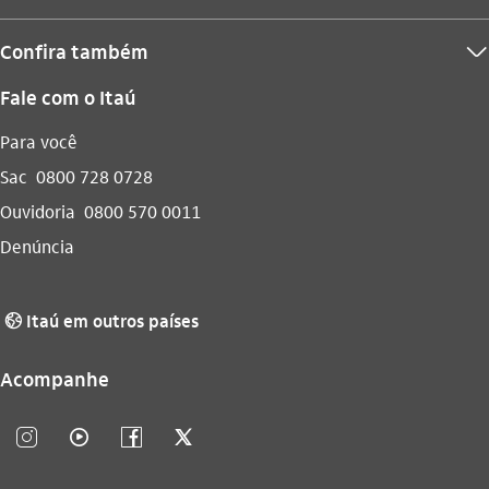
Confira também
seta_baixo
Fale com o Itaú
Para você
Sac
0800 728 0728
Ouvidoria
0800 570 0011
Denúncia
Itaú em outros países
globo_outline
Acompanhe
instagram_outline
video_outline
facebook_outline
twitter_outline