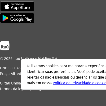
© 2026 Itaú Unibanco Holding S.A.
CNPJ: 60.872.504/0001-23
Praça Alfredo Egydio de Souza Aranha, 100, Torre Olavo Setuba
O Itaú Unibanco Holding S.A. é integrante do Conglomerado It
termos da legislação vigente.