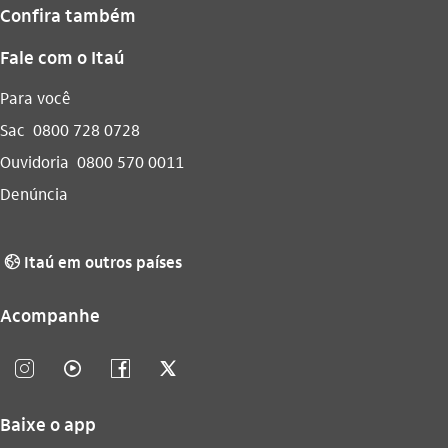
Confira também
Fale com o Itaú
Para você
Sac
0800 728 0728
Ouvidoria
0800 570 0011
Denúncia
Itaú em outros países
globo_outline
Acompanhe
instagram_outline
video_outline
facebook_outline
twitter_outline
Baixe o app