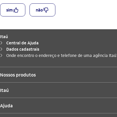
curtir_outline
descurtir_outline
sim
não
Itaú
Central de Ajuda
seta_direita
Dados cadastrais
seta_direita
Você está aqui:
Onde encontro o endereço e telefone de uma agência Itaú
seta_direita
Nossos produtos
Itaú
Ajuda