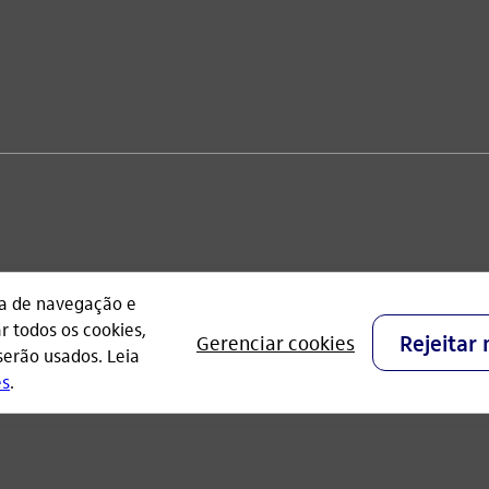
l, Parque Jabaquara - CEP 04344-902 - São Paulo - Brasil.
aú Unibanco e possui autorização do Banco Central do Brasil p