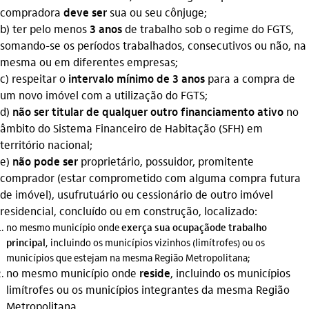
compradora
deve ser
sua ou seu cônjuge;
b) ter pelo menos
3 anos
de trabalho sob o regime do FGTS,
somando-se os períodos trabalhados, consecutivos ou não, na
mesma ou em diferentes empresas;
c) respeitar o
intervalo mínimo de 3 anos
para a compra de
um novo imóvel com a utilização do FGTS;
d)
não ser titular de qualquer outro financiamento ativo
no
âmbito do Sistema Financeiro de Habitação (SFH) em
território nacional;
e)
não pode ser
proprietário, possuidor, promitente
comprador (estar comprometido com alguma compra futura
de imóvel), usufrutuário ou cessionário de outro imóvel
residencial, concluído ou em construção, localizado:
no mesmo município onde
exerça sua ocupação
de trabalho
principal
, incluindo os municípios vizinhos (limítrofes) ou os
municípios que estejam na mesma Região Metropolitana;
no mesmo município onde
reside
, incluindo os municípios
limítrofes ou os municípios integrantes da mesma Região
Metropolitana.