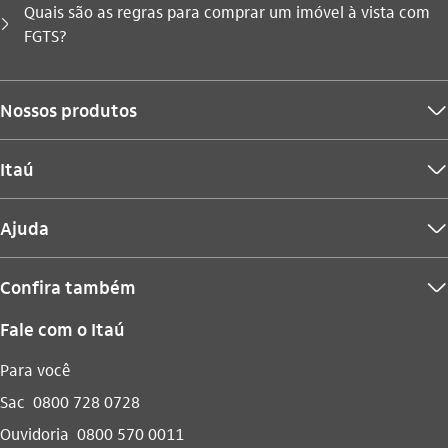
Quais são as regras para comprar um imóvel à vista com
Você está aqui:
seta_direita
FGTS?
Nossos produtos
seta_baixo
Itaú
seta_baixo
Ajuda
seta_baixo
Confira também
seta_baixo
Fale com o Itaú
Para você
Sac
0800 728 0728
Ouvidoria
0800 570 0011