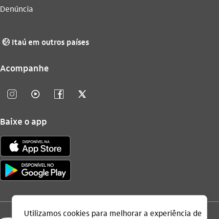
Denúncia
Itaú em outros países
globo_outline
Acompanhe
instagram_outline
video_outline
facebook_outline
twitter_outline
Baixe o app