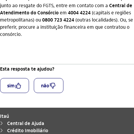
junto ao resgate do FGTS, entre em contato com a
Central de
Atendimento do Consórcio
em
4004 4224
(capitais e regiões
metropolitanas) ou
0800 723 4224
(outras localidades). Ou, se
preferir, procure a instituição financeira em que contratou o
consórcio.
Esta resposta te ajudou?
curtir_outline
descurtir_outline
sim
não
Itaú
Central de Ajuda
seta_direita
Crédito Imobiliário
seta_direita