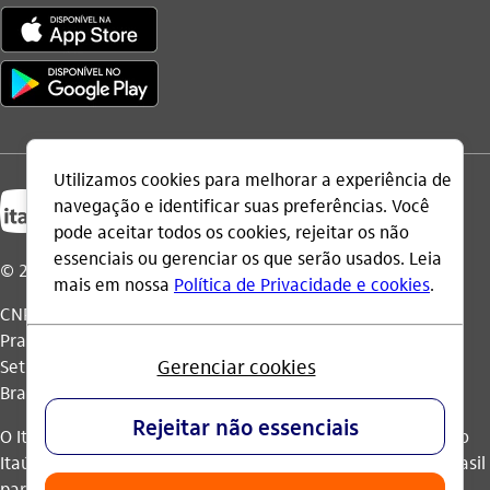
© 2026 Itaú Unibanco Holding S.A.
CNPJ: 60.872.504/0001-23
Praça Alfredo Egydio de Souza Aranha, 100, Torre Olavo
Setubal, Parque Jabaquara - CEP 04344-902 - São Paulo -
Brasil.
O Itaú Unibanco Holding S.A. é integrante do Conglomerado
Itaú Unibanco e possui autorização do Banco Central do Brasil
para operar como banco múltiplo e realizar operações nos