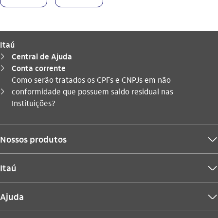
Itaú
Central de Ajuda
seta_direita
Conta corrente
seta_direita
Como serão tratados os CPFs e CNPJs em não
Você está aqui:
conformidade que possuem saldo residual nas
seta_direita
Instituições?
Nossos produtos
seta_baixo
Itaú
seta_baixo
Ajuda
seta_baixo