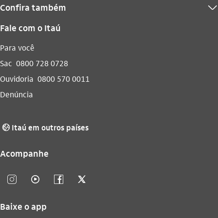
Confira também
seta_baixo
Fale com o Itaú
Para você
Sac
0800 728 0728
Ouvidoria
0800 570 0011
Denúncia
Itaú em outros países
globo_outline
Acompanhe
instagram_outline
video_outline
facebook_outline
twitter_outline
Baixe o app