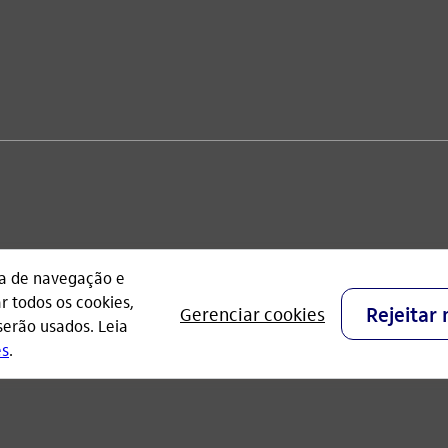
l, Parque Jabaquara - CEP 04344-902 - São Paulo - Brasil.
aú Unibanco e possui autorização do Banco Central do Brasil p