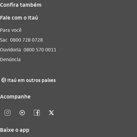
Confira também
Fale com o Itaú
Para você
Sac
0800 728 0728
Ouvidoria
0800 570 0011
Denúncia
Itaú em outros países
globo_outline
Acompanhe
instagram_outline
video_outline
facebook_outline
twitter_outline
Baixe o app