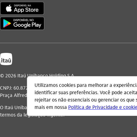
© 2026 Itaú Unibanco Holding S.A.
CNPJ: 60.872.504/0001-23
Praça Alfredo Egydio de Souza Aranha, 100, Torre Olavo Setuba
O Itaú Unibanco Holding S.A. é integrante do Conglomerado It
termos da legislação vigente.