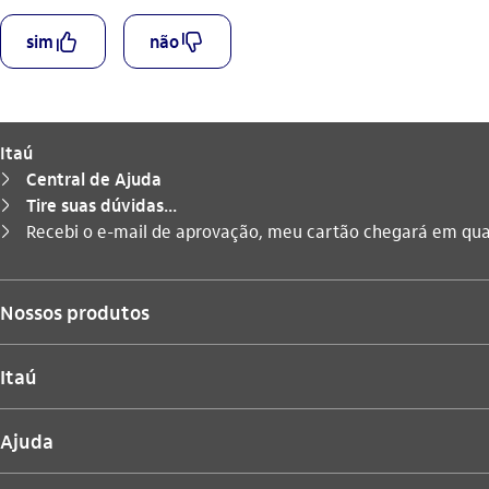
curtir_outline
descurtir_outline
sim
não
Itaú
Central de Ajuda
seta_direita
Tire suas dúvidas...
seta_direita
Você está aqui:
Recebi o e-mail de aprovação, meu cartão chegará em qu
seta_direita
Nossos produtos
Itaú
Ajuda