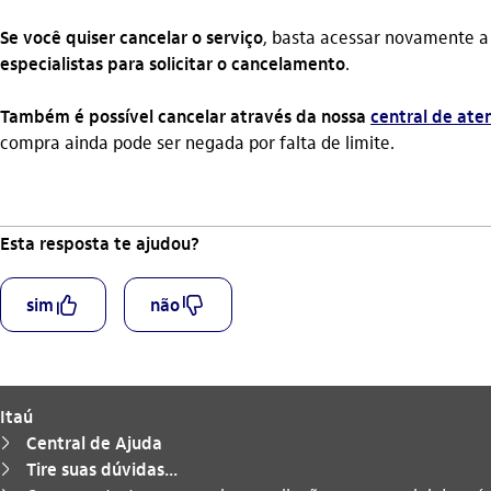
Se você quiser cancelar o serviço
, basta acessar novamente a
especialistas para solicitar o cancelamento
.
Também é possível cancelar através da nossa
central de at
compra ainda pode ser negada por falta de limite.
Esta resposta te ajudou?
curtir_outline
descurtir_outline
sim
não
Itaú
Central de Ajuda
seta_direita
Tire suas dúvidas...
seta_direita