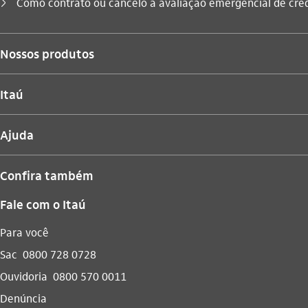
Você está aqui:
Como contrato ou cancelo a avaliação emergencial de cré
seta_direita
Nossos produtos
Itaú
Ajuda
Confira também
Fale com o Itaú
Para você
Sac
0800 728 0728
Ouvidoria
0800 570 0011
Denúncia