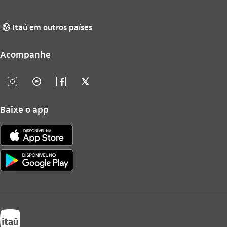
Itaú em outros países
globo_outline
Acompanhe
instagram_outline
video_outline
facebook_outline
twitter_outline
Baixe o app