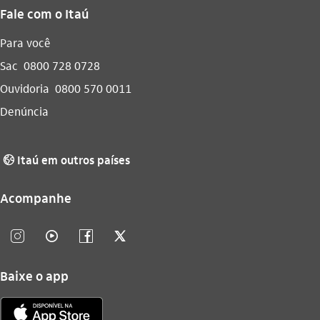
Fale com o Itaú
Para você
Sac
0800 728 0728
Ouvidoria
0800 570 0011
Denúncia
Itaú em outros países
globo_outline
Acompanhe
instagram_outline
video_outline
facebook_outline
twitter_outline
Baixe o app