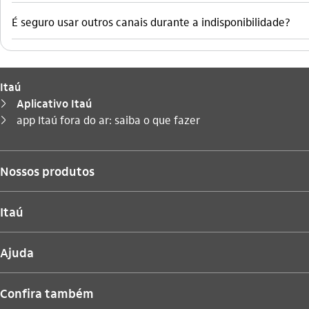
É seguro usar outros canais durante a indisponibilidade?
Itaú
Aplicativo Itaú
seta_direita
Você está aqui:
app Itaú fora do ar: saiba o que fazer
seta_direita
Nossos produtos
Itaú
Ajuda
Confira também