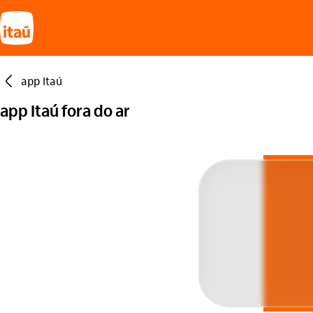
seta_esquerda
app Itaú
app Itaú fora do ar