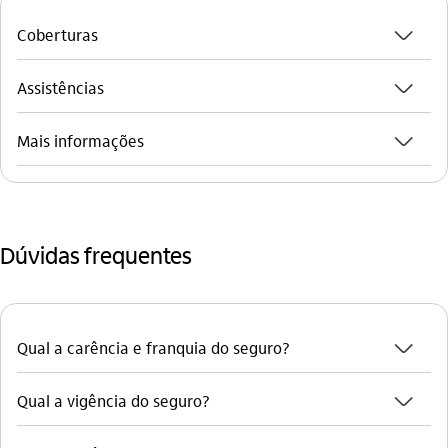
seta_baixo
Coberturas
seta_baixo
Assistências
seta_baixo
Mais informações
Dúvidas frequentes
seta_baixo
Qual a carência e franquia do seguro?
seta_baixo
Qual a vigência do seguro?