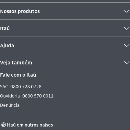
Nossos produtos
seta_baixo
Itaú
seta_baixo
Ajuda
seta_baixo
Veja também
seta_baixo
Fale com o Itaú
SAC
0800 728 0728
Ouvidoria
0800 570 0011
Denúncia
Itaú em outros países
globo_outline