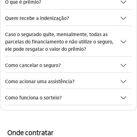
seta_baixo
O que é prêmio?
seta_baixo
Quem recebe a indenização?
Caso o segurado quite, mensalmente, todas as
seta_baixo
parcelas do financiamento e não utilize o seguro,
ele pode resgatar o valor do prêmio?
seta_baixo
Como cancelar o seguro?
seta_baixo
Como acionar uma assistência?
seta_baixo
Como funciona o sorteio?
Onde contratar