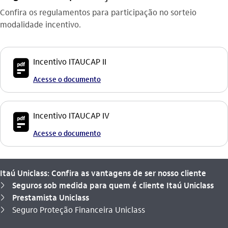
Confira os regulamentos para participação no sorteio
modalidade incentivo.
icon-itaufonts_pdf icon
Incentivo ITAUCAP II
Acesse o documento
icon-itaufonts_pdf icon
Incentivo ITAUCAP IV
Acesse o documento
Itaú Uniclass: Confira as vantagens de ser nosso cliente
Seguros sob medida para quem é cliente Itaú Uniclass
seta_direita
Prestamista Uniclass
seta_direita
Você está aqui:
Seguro Proteção Financeira Uniclass
seta_direita