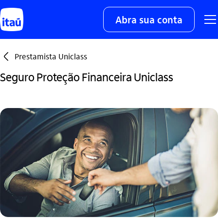
Abra sua conta
seta_esquerda
Prestamista Uniclass
Seguro Proteção Financeira Uniclass