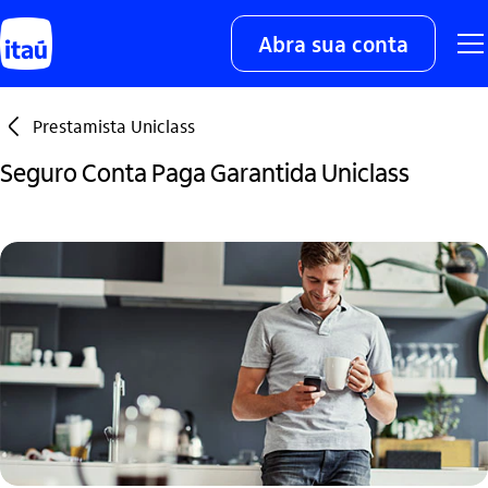
Abra sua conta
seta_esquerda
Prestamista Uniclass
Seguro Conta Paga Garantida Uniclass