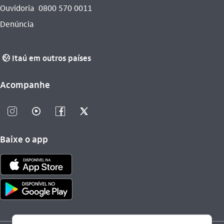
Ouvidoria
0800 570 0011
Denúncia
Itaú em outros países
globo_outline
Acompanhe
instagram_outline
video_outline
facebook_outline
twitter_outline
Baixe o app