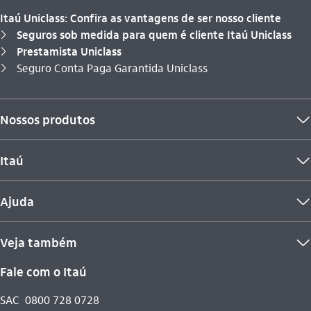
Itaú Uniclass: Confira as vantagens de ser nosso cliente
Seguros sob medida para quem é cliente Itaú Uniclass
seta_direita
Prestamista Uniclass
seta_direita
Você está aqui:
Seguro Conta Paga Garantida Uniclass
seta_direita
Nossos produtos
seta_baixo
Itaú
seta_baixo
Ajuda
seta_baixo
Veja também
seta_baixo
Fale com o Itaú
SAC
0800 728 0728