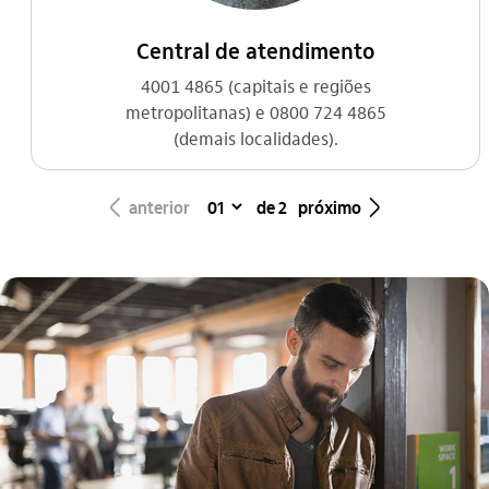
Central de atendimento
4001 4865 (capitais e regiões
metropolitanas) e 0800 724 4865
(demais localidades).
seta_esquerda
seta_direita
anterior
de 2
próximo