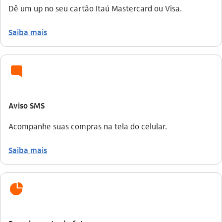
Dê um up no seu cartão Itaú Mastercard ou Visa.
Saiba mais
sms_chat
Aviso SMS
Acompanhe suas compras na tela do celular.
Saiba mais
icon-itaufonts_parcelamento icon