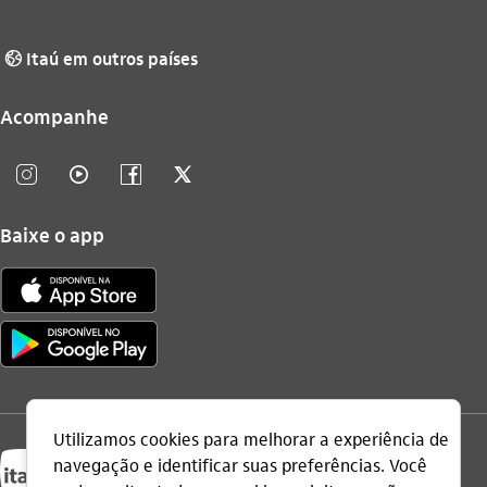
Itaú em outros países
globo_outline
Acompanhe
instagram_outline
video_outline
facebook_outline
twitter_outline
Baixe o app