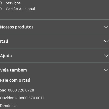
Serviços
seta_direita
Você está aqui:
Cartão Adicional
seta_direita
Nossos produtos
seta_baixo
Itaú
seta_baixo
Ajuda
seta_baixo
Veja também
seta_baixo
Fale com o Itaú
Sac
0800 728 0728
Ouvidoria
0800 570 0011
Denúncia