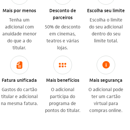
Mais por menos
Desconto de
Escolha seu limite
parceiros
Tenha um
Escolha o limite
adicional com
50% de desconto
do seu adicional
anuidade menor
em cinemas,
dentro do seu
do que a do
teatros e várias
limite total.
titular.
lojas.
icon-itaufonts_fatura icon
icon-itaufonts_programa_de_pontos icon
icon-itaufonts_seg_informacao icon
Fatura unificada
Mais benefícios
Mais segurança
Gastos do cartão
O adicional
O adicional pode
titular e adicional
participa do
ter um cartão
na mesma fatura.
programa de
virtual para
pontos do titular.
compras online.