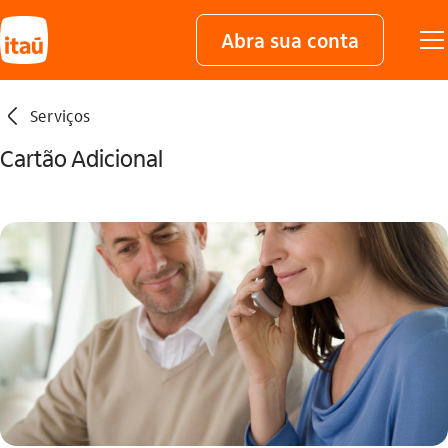
Abra sua conta
seta_esquerda
Serviços
Cartão Adicional