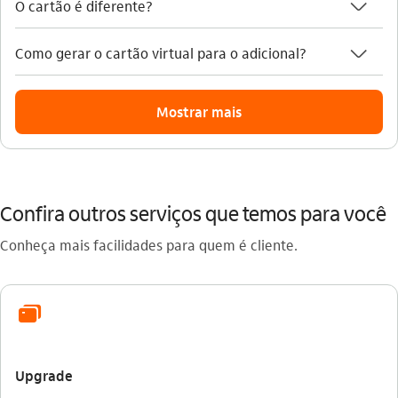
seta_baixo
O cartão é diferente?
seta_baixo
Como gerar o cartão virtual para o adicional?
Mostrar mais
Confira outros serviços que temos para você
Conheça mais facilidades para quem é cliente.
icon-itaufonts_cartoes icon
Upgrade