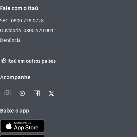
Fale com o Itaú
SAC
0800 728 0728
Ouvidoria
0800 570 0011
Denúncia
Itaú em outros países
globo_outline
Acompanhe
instagram_outline
video_outline
facebook_outline
twitter_outline
Baixe o app