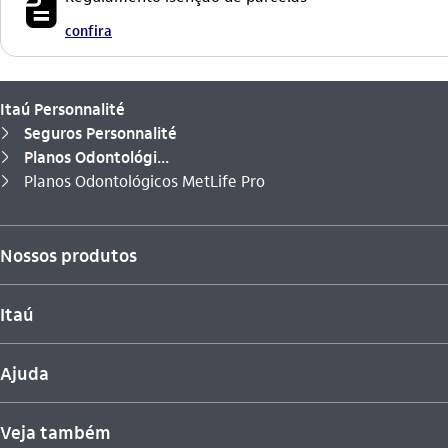
icon-itaufonts_fatura icon
confira
Itaú Personnalité
Seguros Personnalité
seta_direita
Planos Odontológi...
seta_direita
Você está aqui:
Planos Odontológicos MetLife Pro
seta_direita
Nossos produtos
Itaú
Ajuda
Veja também