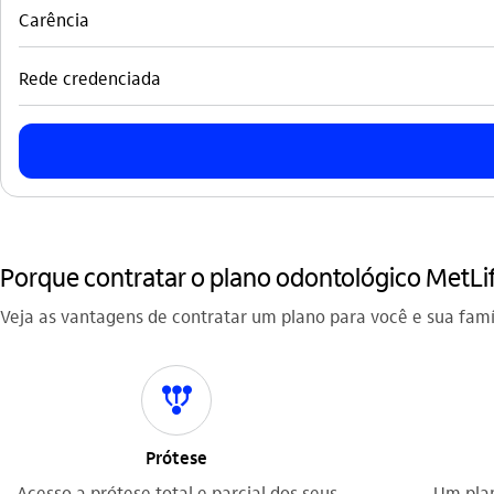
Carência
Rede credenciada
Porque contratar o plano odontológico MetLi
Veja as vantagens de contratar um plano para você e sua famíl
icon-itaufonts_todos_pelo_cliente icon
Prótese
Acesso a prótese total e parcial dos seus
Um plan