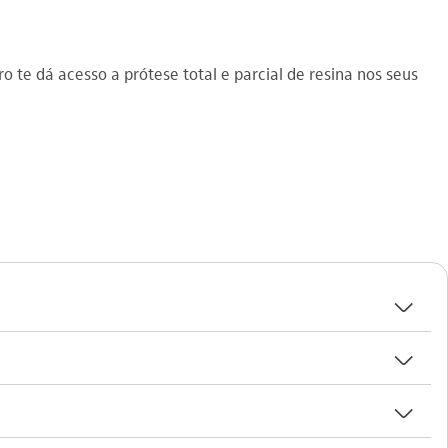
te dá acesso a prótese total e parcial de resina nos seus
seta_baixo
seta_baixo
seta_baixo