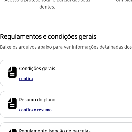
dentes.
Regulamentos e condições gerais
Baixe os arquivos abaixo para ver informações detalhadas dos
icon-itaufonts_fatura icon
Condições gerais
confira
icon-itaufonts_fatura icon
Resumo do plano
confira o resumo
Regulamento isenção de parcelas