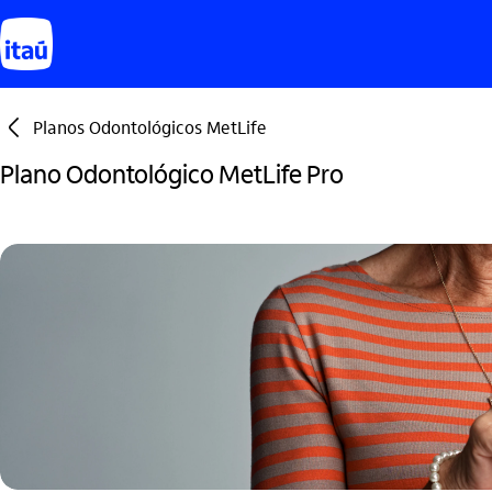
seta_esquerda
Planos Odontológicos MetLife
Plano Odontológico MetLife Pro