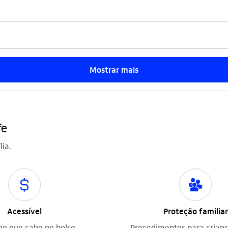
Mostrar mais
fe
ia.
icon-itaufonts_cifrao icon
icon-itaufonts_lideranca icon
Acessível
Proteção familiar
o que cabe no bolso.
Procedimentos para crian