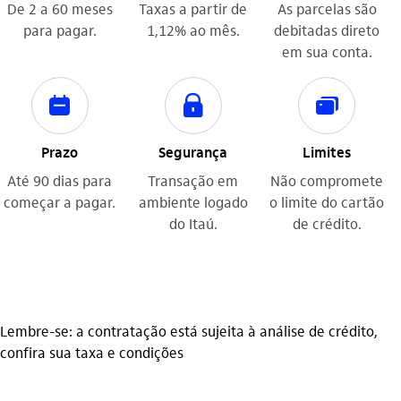
De 2 a 60 meses
Taxas a partir de
As parcelas são
para pagar.
1,12% ao mês.
debitadas direto
em sua conta.
calendario
seguranca
cartoes
Prazo
Segurança
Limites
Até 90 dias para
Transação em
Não compromete
começar a pagar.
ambiente logado
o limite do cartão
do Itaú.
de crédito.
Lembre-se: a contratação está sujeita à análise de crédito,
confira sua taxa e condições