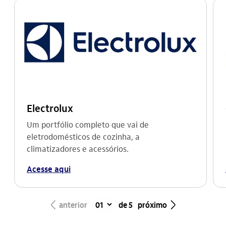
Electrolux
Um portfólio completo que vai de
eletrodomésticos de cozinha, a
climatizadores e acessórios.
Acesse aqui
seta_esquerda
seta_direita
anterior
de 5
próximo