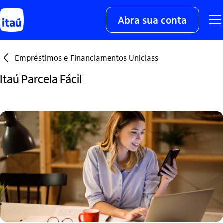
Abra sua conta
seta_esquerda
Empréstimos e Financiamentos Uniclass
Itaú Parcela Fácil