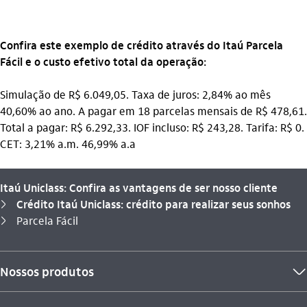
Confira este exemplo de crédito através do Itaú Parcela
Fácil e o custo efetivo total da operação:
Simulação de R$ 6.049,05. Taxa de juros: 2,84% ao mês
40,60% ao ano. A pagar em 18 parcelas mensais de R$ 478,61.
Total a pagar: R$ 6.292,33. IOF incluso: R$ 243,28. Tarifa: R$ 0.
CET: 3,21% a.m. 46,99% a.a
Itaú Uniclass: Confira as vantagens de ser nosso cliente
Crédito Itaú Uniclass: crédito para realizar seus sonhos
seta_direita
Você está aqui:
Parcela Fácil
seta_direita
Nossos produtos
seta_baixo