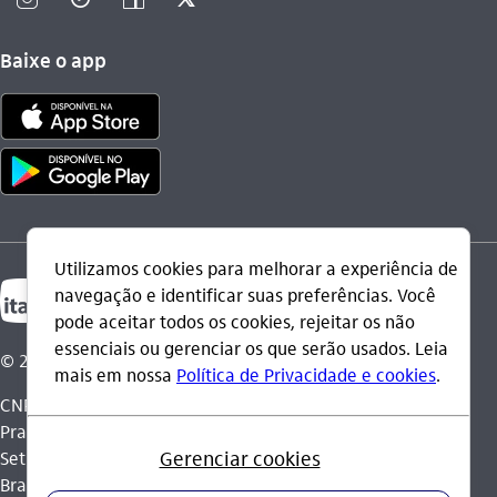
Baixe o app
© 2026 Itaú Unibanco Holding S.A.
CNPJ: 60.872.504/0001-23
Praça Alfredo Egydio de Souza Aranha, 100, Torre Olavo
Setubal, Parque Jabaquara - CEP 04344-902 - São Paulo -
Brasil.