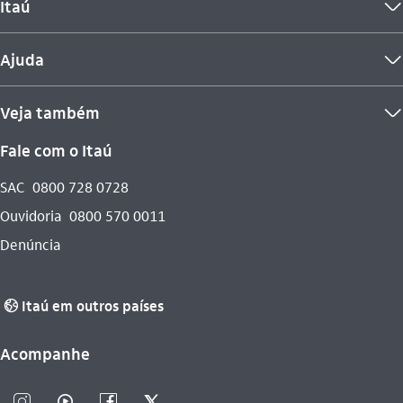
Itaú
seta_baixo
Ajuda
seta_baixo
Veja também
seta_baixo
Fale com o Itaú
SAC
0800 728 0728
Ouvidoria
0800 570 0011
Denúncia
Itaú em outros países
globo_outline
Acompanhe
instagram_outline
video_outline
facebook_outline
twitter_outline