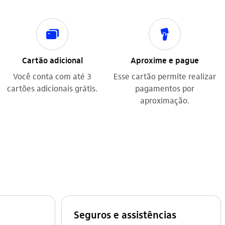
icon-itaufonts_cartoes icon
icon-itaufonts_aporte_de_capital icon
Cartão adicional
Aproxime e pague
Você conta com até 3
Esse cartão permite realizar
cartões adicionais grátis.
pagamentos por
aproximação.
Seguros e assistências