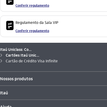
icon-itaufonts_pdf icon
Conferir regulamento
icon-itaufonts_pdf icon
Regulamento da Sala VIP
Conferir regulamento
Itaú Uniclass: Co...
Cartões Itaú Unic...
seta_direita
Você está aqui:
Cartão de Crédito Visa Infinite
seta_direita
Nossos produtos
Itaú
Ajuda