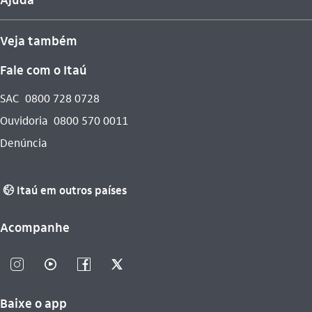
Veja também
Fale com o Itaú
SAC
0800 728 0728
Ouvidoria
0800 570 0011
Denúncia
Itaú em outros países
globo_outline
Acompanhe
instagram_outline
video_outline
facebook_outline
twitter_outline
Baixe o app