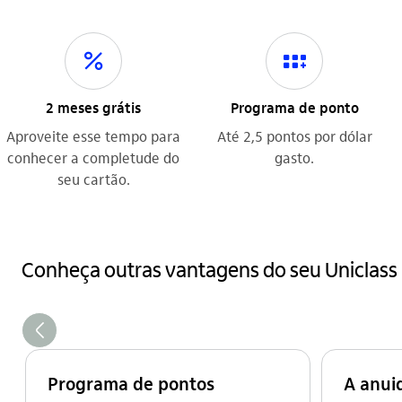
icon-itaufonts_juros_descontos icon
icon-itaufonts_programa_de_pontos icon
2 meses grátis
Programa de ponto
Aproveite esse tempo para
Até 2,5 pontos por dólar
conhecer a completude do
gasto.
seu cartão.
Conheça outras vantagens do seu Uniclass 
seta_esquerda
Programa de pontos
A anui