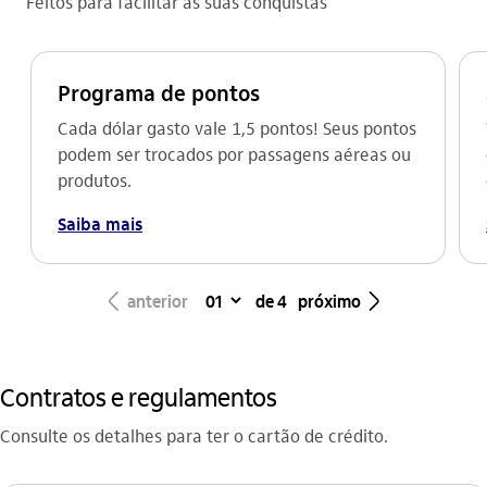
Feitos para facilitar as suas conquistas
Programa de pontos
Cada dólar gasto vale 1,5 pontos! Seus pontos
podem ser trocados por passagens aéreas ou
produtos.
Saiba mais
seta_esquerda
seta_direita
anterior
de 4
próximo
Contratos e regulamentos
Consulte os detalhes para ter o cartão de crédito.