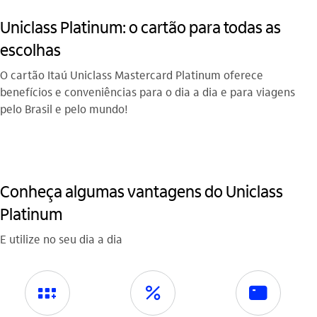
Uniclass Platinum: o cartão para todas as
escolhas
O cartão Itaú Uniclass Mastercard Platinum oferece
benefícios e conveniências para o dia a dia e para viagens
pelo Brasil e pelo mundo!
Conheça algumas vantagens do Uniclass
Platinum
E utilize no seu dia a dia
icon-itaufonts_programa_de_pontos icon
icon-itaufonts_juros_descontos icon
cartao