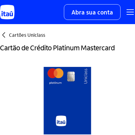
Abra sua conta
seta_esquerda
Cartões Uniclass
Cartão de Crédito Platinum Mastercard