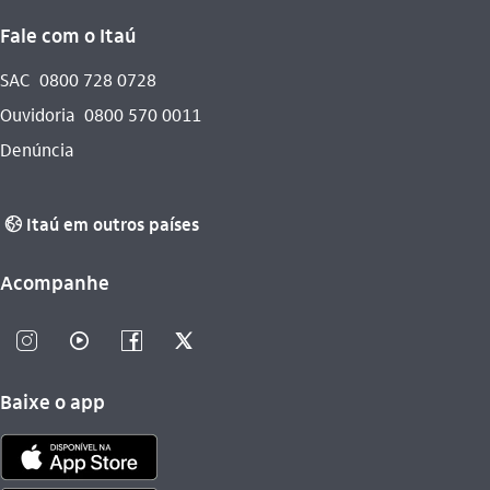
Fale com o Itaú
SAC
0800 728 0728
Ouvidoria
0800 570 0011
Denúncia
Itaú em outros países
globo_outline
Acompanhe
instagram_outline
video_outline
facebook_outline
twitter_outline
Baixe o app