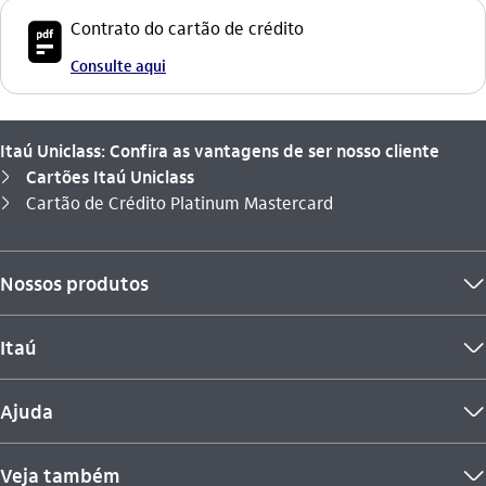
icon-itaufonts_pdf icon
Contrato do cartão de crédito
Consulte aqui
Itaú Uniclass: Confira as vantagens de ser nosso cliente
Cartões Itaú Uniclass
seta_direita
Você está aqui:
Cartão de Crédito Platinum Mastercard
seta_direita
Nossos produtos
seta_baixo
Itaú
seta_baixo
Ajuda
seta_baixo
Veja também
seta_baixo