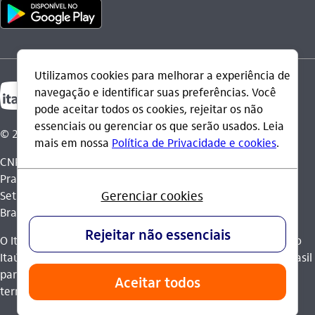
© 2026 Itaú Unibanco Holding S.A.
CNPJ: 60.872.504/0001-23
Praça Alfredo Egydio de Souza Aranha, 100, Torre Olavo
Setubal, Parque Jabaquara - CEP 04344-902 - São Paulo -
Brasil.
O Itaú Unibanco Holding S.A. é integrante do Conglomerado
Itaú Unibanco e possui autorização do Banco Central do Brasil
para operar como banco múltiplo e realizar operações nos
termos da legislação vigente.