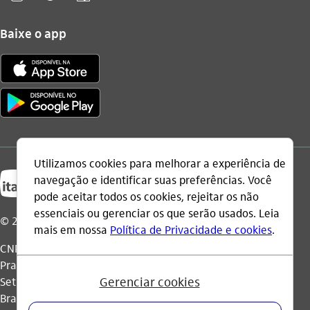
Baixe o app
© 2026 Itaú Unibanco Holding S.A.
CNPJ: 60.872.504/0001-23
Praça Alfredo Egydio de Souza Aranha, 100, Torre Olavo
Setubal, Parque Jabaquara - CEP 04344-902 - São Paulo -
Brasil.