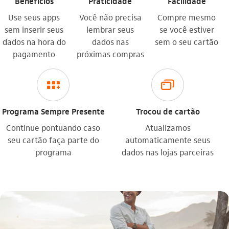
Benefícios
Praticidade
Facilidade
Use seus apps
Você não precisa
Compre mesmo
sem inserir seus
lembrar seus
se você estiver
dados na hora do
dados nas
sem o seu cartão
pagamento
próximas compras
programa_de_pontos_outline
cartoes_outline
Programa Sempre Presente
Trocou de cartão
Continue pontuando caso
Atualizamos
seu cartão faça parte do
automaticamente seus
programa
dados nas lojas parceiras