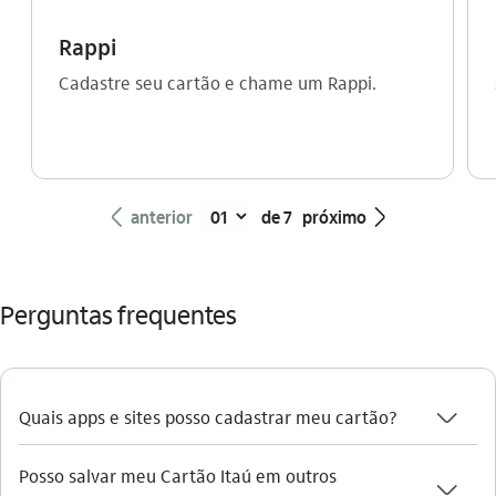
Rappi
Cadastre seu cartão e chame um Rappi.
seta_esquerda
seta_direita
anterior
de 7
próximo
Perguntas frequentes
seta_baixo
Quais apps e sites posso cadastrar meu cartão?
Posso salvar meu Cartão Itaú em outros
seta_baixo