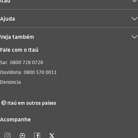
Itaú
seta_baixo
Ajuda
seta_baixo
Veja também
seta_baixo
Fale com o Itaú
Sac
0800 728 0728
Ouvidoria
0800 570 0011
Denúncia
Itaú em outros países
globo_outline
Acompanhe
instagram_outline
video_outline
facebook_outline
twitter_outline