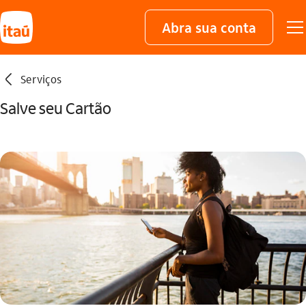
Abra sua conta
seta_esquerda
Serviços
Salve seu Cartão