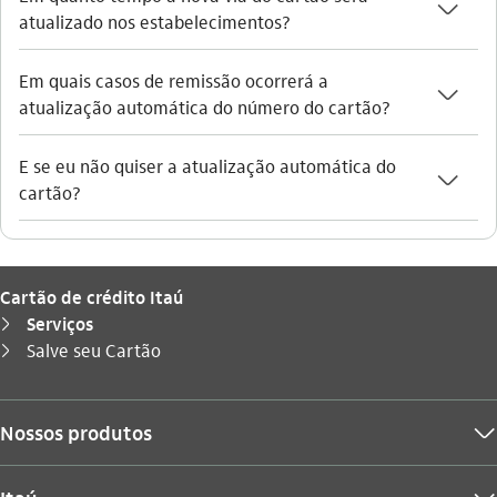
seta_baixo
atualizado nos estabelecimentos?
Em quais casos de remissão ocorrerá a
seta_baixo
atualização automática do número do cartão?
E se eu não quiser a atualização automática do
seta_baixo
cartão?
Cartão de crédito Itaú
Serviços
seta_direita
Você está aqui:
Salve seu Cartão
seta_direita
Nossos produtos
seta_baixo