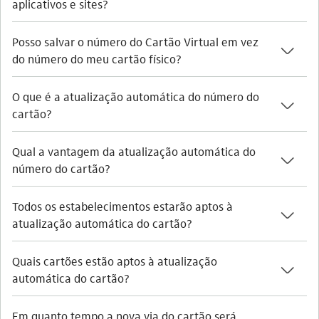
aplicativos e sites?
Posso salvar o número do Cartão Virtual em vez
seta_baixo
do número do meu cartão físico?
O que é a atualização automática do número do
seta_baixo
cartão?
Qual a vantagem da atualização automática do
seta_baixo
número do cartão?
Todos os estabelecimentos estarão aptos à
seta_baixo
atualização automática do cartão?
Quais cartões estão aptos à atualização
seta_baixo
automática do cartão?
Em quanto tempo a nova via do cartão será