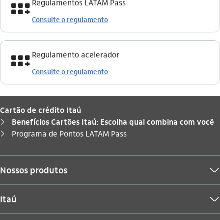
icon-itaufonts_programa_de_pontos icon
Regulamentos LATAM Pass
Consulte o regulamento
icon-itaufonts_programa_de_pontos icon
Regulamento acelerador
Consulte o regulamento
Cartão de crédito Itaú
Benefícios Cartões Itaú: Escolha qual combina com você
seta_direita
Você está aqui:
Programa de Pontos LATAM Pass
seta_direita
Nossos produtos
seta_baixo
Itaú
seta_baixo