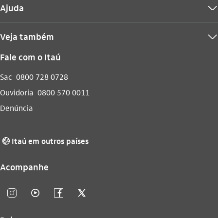
Ajuda
seta_baixo
Veja também
seta_baixo
Fale com o Itaú
Sac
0800 728 0728
Ouvidoria
0800 570 0011
Denúncia
Itaú em outros países
globo_outline
Acompanhe
instagram_outline
video_outline
facebook_outline
twitter_outline