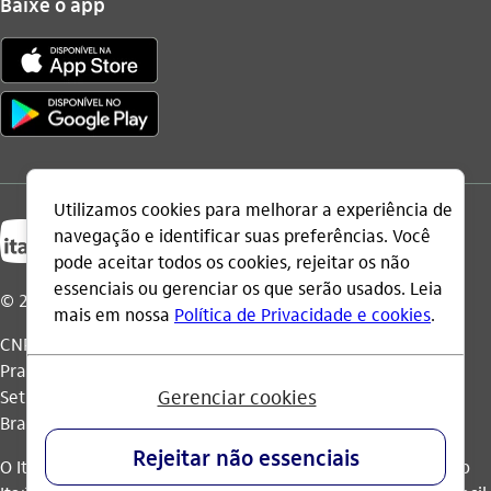
Baixe o app
© 2026 Itaú Unibanco Holding S.A.
CNPJ: 60.872.504/0001-23
Praça Alfredo Egydio de Souza Aranha, 100, Torre Olavo
Setubal, Parque Jabaquara - CEP 04344-902 - São Paulo -
Brasil.
O Itaú Unibanco Holding S.A. é integrante do Conglomerado