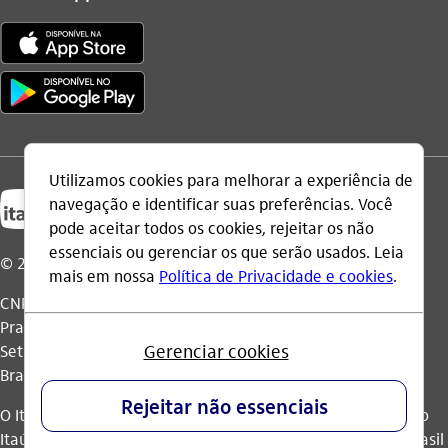
© 2026 Itaú Unibanco Holding S.A.
CNPJ: 60.872.504/0001-23
Praça Alfredo Egydio de Souza Aranha, 100, Torre Olavo
Setubal, Parque Jabaquara - CEP 04344-902 - São Paulo -
Brasil.
O Itaú Unibanco Holding S.A. é integrante do Conglomerado
Itaú Unibanco e possui autorização do Banco Central do Brasil