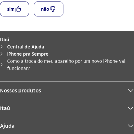
curtir_outline
descurtir_outline
sim
não
Itaú
Central de Ajuda
seta_direita
iPhone pra Sempre
seta_direita
Como a troca do meu aparelho por um novo iPhone vai
Você está aqui:
seta_direita
funcionar?
Nossos produtos
seta_baixo
Itaú
seta_baixo
Ajuda
seta_baixo