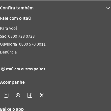
Confira também
seta_baixo
Fale com o Itaú
Para você
Sac
0800 728 0728
Ouvidoria
0800 570 0011
Denúncia
Itaú em outros países
globo_outline
Acompanhe
instagram_outline
video_outline
facebook_outline
twitter_outline
Baixe o app