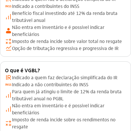
inss
Indicado a contribuintes do INSS
Benefício fiscal investindo até 12% da renda bruta
investimento
tributável anual
Não entra em inventário e é possível indicar
usuario
beneficiários
calculadora
Imposto de renda incide sobre valor total no resgate
acoes
Opção de tributação regressiva e progressiva de IR
O que é VGBL?
imposto_de_renda
Indicado a quem faz declaração simplificada do IR
inss
Indicado a não contribuintes do INSS
Para quem já atingiu o limite de 12% da renda bruta
investimento
tributável anual no PGBL
Não entra em inventário e é possível indicar
investimento
beneficiários
Imposto de renda incide sobre os rendimentos no
calculadora
resgate