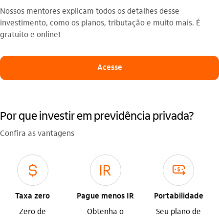
Nossos mentores explicam todos os detalhes desse
investimento, como os planos, tributação e muito mais. É
gratuito e online!
Acesse
Por que investir em previdência privada?
Confira as vantagens
cifrao
imposto_de_renda
icon-itaufonts_portabilidade icon
Taxa zero
Pague menos IR
Portabilidade
Zero de
Obtenha o
Seu plano de