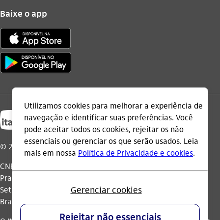
Baixe o app
© 2026 Itaú Unibanco Holding S.A.
CNPJ: 60.872.504/0001-23
Praça Alfredo Egydio de Souza Aranha, 100, Torre Olavo
Setubal, Parque Jabaquara - CEP 04344-902 - São Paulo -
Brasil.