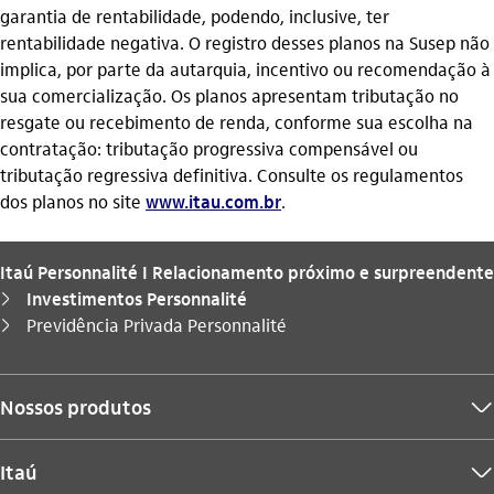
garantia de rentabilidade, podendo, inclusive, ter
rentabilidade negativa. O registro desses planos na Susep não
implica, por parte da autarquia, incentivo ou recomendação à
sua comercialização. Os planos apresentam tributação no
resgate ou recebimento de renda, conforme sua escolha na
contratação: tributação progressiva compensável ou
tributação regressiva definitiva. Consulte os regulamentos
dos planos no site
www.itau.com.br
.
Itaú Personnalité I Relacionamento próximo e surpreendente
Investimentos Personnalité
seta_direita
Você está aqui:
Previdência Privada Personnalité
seta_direita
Nossos produtos
seta_baixo
Itaú
seta_baixo