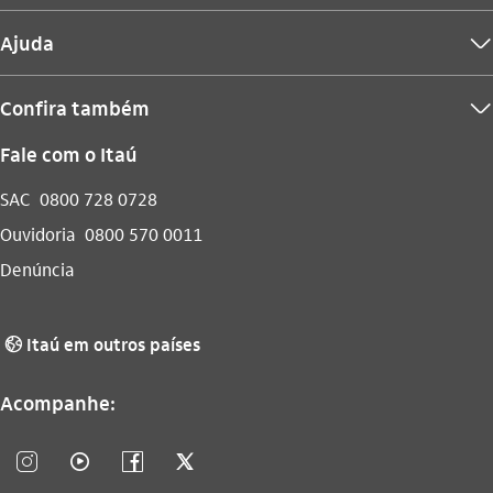
Ajuda
seta_baixo
Confira também
seta_baixo
Fale com o Itaú
SAC
0800 728 0728
Ouvidoria
0800 570 0011
Denúncia
Itaú em outros países
globo_outline
Acompanhe:
instagram_outline
video_outline
facebook_outline
twitter_outline