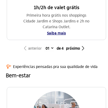
1h/2h de valet grátis
Primeira hora grátis nos shoppings
Cidade Jardim e Shops Jardins e 2h no
Catarina Outlet.
Saiba mais
seta_esquerda
seta_direita
anterior
de 4
próximo
beleza_outline
Experiências pensadas pra sua qualidade de vida
Bem-estar