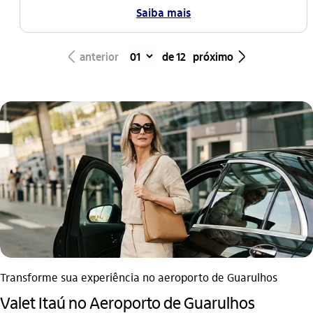
Saiba mais
seta_esquerda
seta_direita
anterior
de 12
próximo
Transforme sua experiência no aeroporto de Guarulhos
Valet Itaú no Aeroporto de Guarulhos​