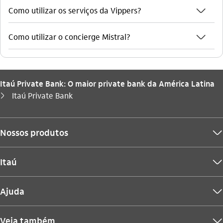
seta_baixo
Como utilizar os serviços da Vippers?
seta_baixo
Como utilizar o concierge Mistral?
Itaú Private Bank: O maior private bank da América Latina
Você está aqui:
Itaú Private Bank
seta_direita
Nossos produtos
seta_baixo
Itaú
seta_baixo
Ajuda
seta_baixo
Veja também
seta_baixo