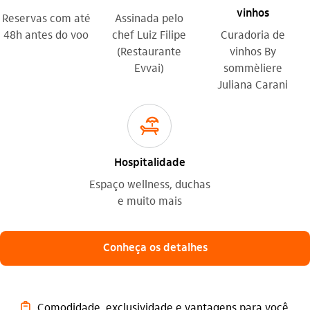
vinhos
Reservas com até
Assinada pelo
48h antes do voo
chef Luiz Filipe
Curadoria de
(Restaurante
vinhos By
Evvai)
sommèliere
Juliana Carani
previdencia_outline
Hospitalidade
Espaço wellness, duchas
e muito mais
Conheça os detalhes
mala_outline
Comodidade, exclusividade e vantagens para você