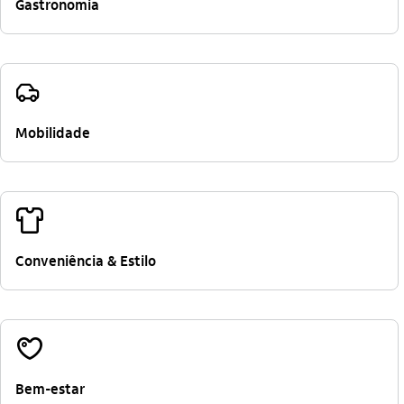
Gastronomia
veiculo_outline
Mobilidade
vestuario_outline
Conveniência & Estilo
vida_outline
Bem-estar