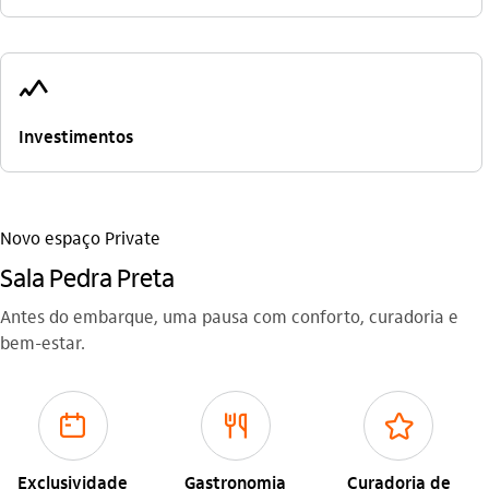
acoes_grafico_outline
Investimentos
Novo espaço Private
Sala Pedra Preta
Antes do embarque, uma pausa com conforto, curadoria e
bem-estar.
daily_outline
alimentacao_outline
favorito_outline
Exclusividade
Gastronomia
Curadoria de