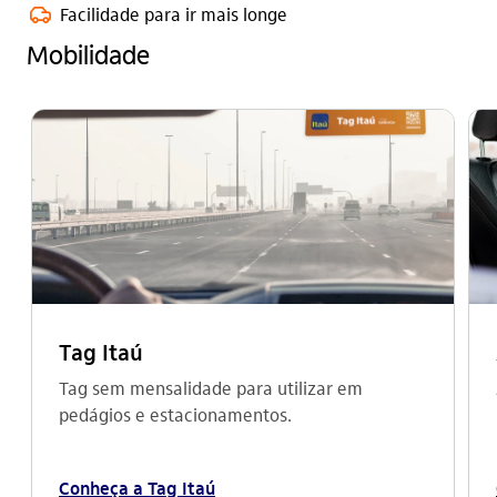
veiculo_outline
Facilidade para ir mais longe
Mobilidade
Tag Itaú
Tag sem mensalidade para utilizar em
pedágios e estacionamentos.
Conheça a Tag Itaú