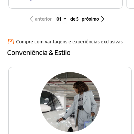
seta_esquerda
seta_direita
anterior
de 5
próximo
compras_outline
Compre com vantagens e experiências exclusivas
Conveniência & Estilo