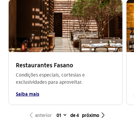
Restaurantes Fasano
Condições especiais, cortesias e
exclusividades para aproveitar.
Saiba mais
seta_esquerda
seta_direita
anterior
de 4
próximo