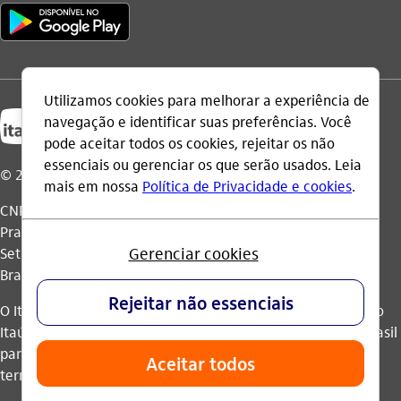
© 2026 Itaú Unibanco Holding S.A.
CNPJ: 60.872.504/0001-23
Praça Alfredo Egydio de Souza Aranha, 100, Torre Olavo
Setubal, Parque Jabaquara - CEP 04344-902 - São Paulo -
Brasil.
O Itaú Unibanco Holding S.A. é integrante do Conglomerado
Itaú Unibanco e possui autorização do Banco Central do Brasil
para operar como banco múltiplo e realizar operações nos
termos da legislação vigente.