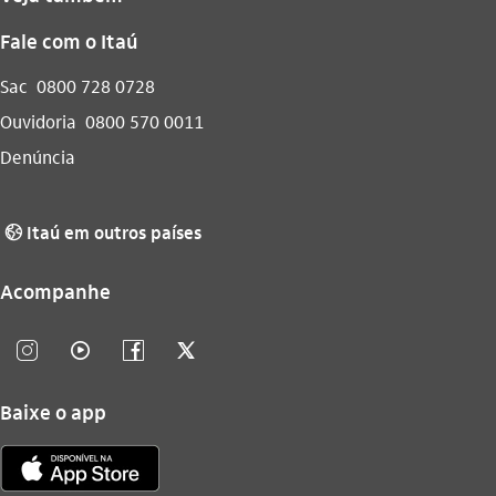
Fale com o Itaú
Sac
0800 728 0728
Ouvidoria
0800 570 0011
Denúncia
Itaú em outros países
globo_outline
Acompanhe
instagram_outline
video_outline
facebook_outline
twitter_outline
Baixe o app