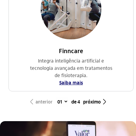
Finncare
Integra inteligência artificial e
tecnologia avançada em tratamentos
de fisioterapia.
Saiba mais
seta_esquerda
seta_direita
anterior
de 4
próximo