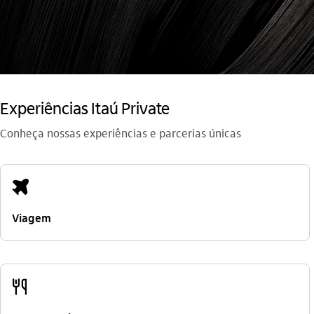
Experiências Itaú Private
Conheça nossas experiências e parcerias únicas
viagem_outline
Viagem
alimentacao_outline