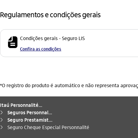
Regulamentos e condições gerais
icon-itaufonts_fatura
Condições gerais - Seguro LIS
Confira as condições
*O registro do produto é automático e não representa aprov
Itaú Personnalité...
Seguros Personnal...
seta_direita
Seguro Prestamist...
seta_direita
Você está aqui:
Seguro Cheque Especial Personnalité
seta_direita