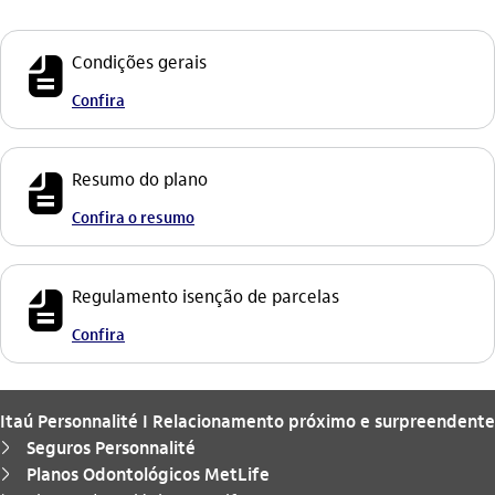
icon-itaufonts_fatura
Condições gerais
Confira
icon-itaufonts_fatura
Resumo do plano
Confira o resumo
icon-itaufonts_fatura
Regulamento isenção de parcelas
Confira
Itaú Personnalité I Relacionamento próximo e surpreendente
Seguros Personnalité
seta_direita
Planos Odontológicos MetLife
seta_direita