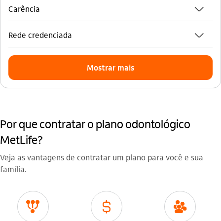
seta_baixo
Carência
seta_baixo
Rede credenciada
Mostrar mais
Por que contratar o plano odontológico
MetLife?
Veja as vantagens de contratar um plano para você e sua
família.
icon-itaufonts_todos_pelo_cliente
icon-itaufonts_cifrao
icon-itaufonts_lideranca