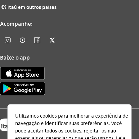
Itaú em outros países
globo_outline
Acompanhe:
instagram_outline
video_outline
facebook_outline
twitter_outline
Baixe o app