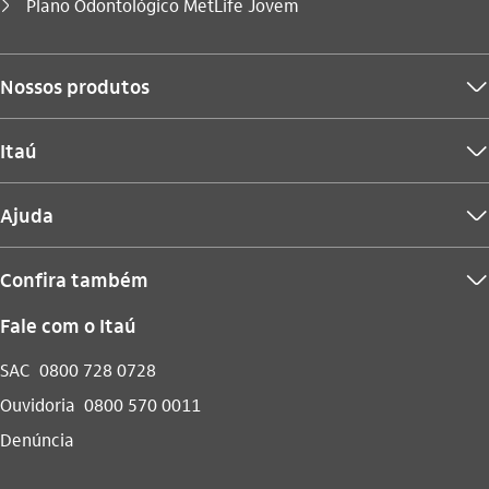
Você está aqui:
Plano Odontológico MetLife Jovem
seta_direita
Nossos produtos
seta_baixo
Itaú
seta_baixo
Ajuda
seta_baixo
Confira também
seta_baixo
Fale com o Itaú
SAC
0800 728 0728
Ouvidoria
0800 570 0011
Denúncia