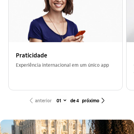
Praticidade
Experiência internacional em um único app​
seta_esquerda
seta_direita
anterior
de 4
próximo