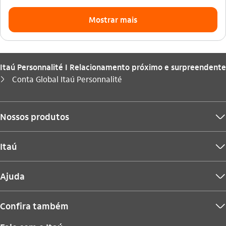
Mostrar mais
Itaú Personnalité I Relacionamento próximo e surpreendente
Você está aqui:
Conta Global Itaú Personnalité
seta_direita
Nossos produtos
seta_baixo
Itaú
seta_baixo
Ajuda
seta_baixo
Confira também
seta_baixo