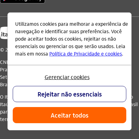
© 2026 Itaú Unibanco Holding S.A.
CNPJ: 60.872.504/0001-23
Praça Alfredo Egydio de Souza Aranha, 100, Torre Olavo
Setubal, Parque Jabaquara - CEP 04344-902 - São Paulo -
Brasil.
O Itaú Unibanco Holding S.A. é integrante do Conglomerado
Itaú Unibanco e possui autorização do Banco Central do Brasil
para operar como banco múltiplo e realizar operações nos
termos da legislação vigente.