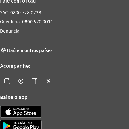
Fale com o Itaú
SAC
0800 728 0728
Ouvidoria
0800 570 0011
Denúncia
Itaú em outros países
globo_outline
Acompanhe:
instagram_outline
video_outline
facebook_outline
twitter_outline
Baixe o app