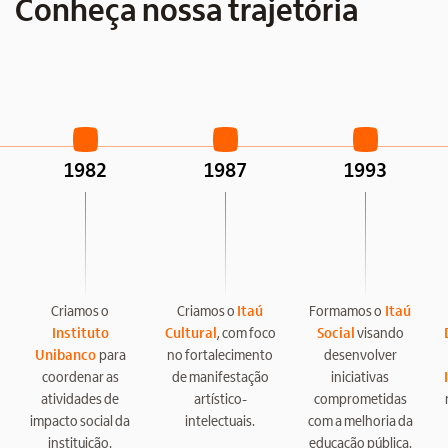
Conheça nossa trajetória
1982
1987
1993
Criamos o
Criamos o
Itaú
Formamos o
Itaú
Instituto
Cultural
, com foco
Social
visando
Unibanco
para
no fortalecimento
desenvolver
coordenar as
de manifestação
iniciativas
atividades de
artístico-
comprometidas
impacto social da
intelectuais.
com a melhoria da
instituição.
educação pública.