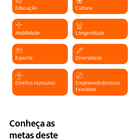
Educação
Cultura
Mobilidade
Longevidade
Esporte
Diversidade
Direitos Humanos
Empreendedorismo
Feminino
Conheça as
metas
deste