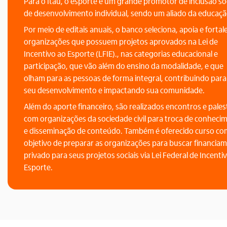
Para o Itaú, o esporte é um grande promotor de inclusão soc
de desenvolvimento individual, sendo um aliado da educaçã
Por meio de editais anuais, o banco seleciona, apoia e fortal
organizações que possuem projetos aprovados na Lei de
Incentivo ao Esporte (LFIE)., nas categorias educacional e
participação, que vão além do ensino da modalidade, e que
olham para as pessoas de forma integral, contribuindo para
seu desenvolvimento e impactando sua comunidade.
Além do aporte financeiro, são realizados encontros e pales
com organizações da sociedade civil para troca de conheci
e disseminação de conteúdo. Também é oferecido curso co
objetivo de preparar as organizações para buscar financia
privado para seus projetos sociais via Lei Federal de Incenti
Esporte.