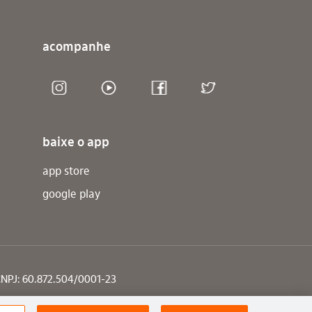
acompanhe
redes sociais
instagram
youtube
facebook
twitter
baixe o app
app store
google play
CNPJ: 60.872.504/0001-23
e Olavo Setubal, Parque Jabaquara - CEP 04344-902 - São Paulo - Brasil