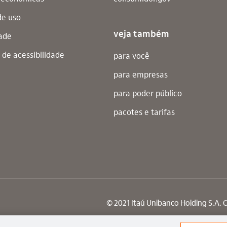
de uso
veja também
dade
 de acessibilidade
para você
para empresas
para poder público
pacotes e tarifas
© 2021 Itaú Unibanco Holding S.A. 
Praça Alfredo Egydio de Souza Aranha, 100, Torr