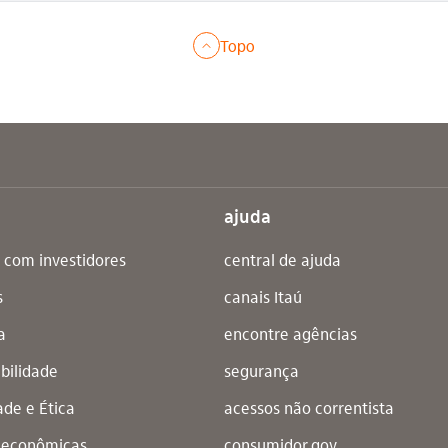
Topo
ajuda
 com investidores
central de ajuda
s
canais Itaú
a
encontre agências
bilidade
segurança
ade e Ética
acessos não correntista
s econômicas
consumidor.gov