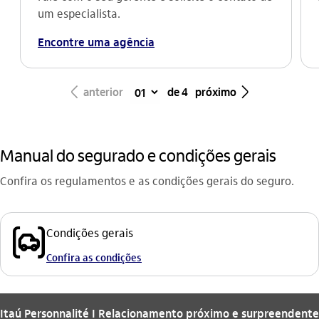
um especialista.
Encontre uma agência
seta_esquerda
seta_direita
anterior
de 4
próximo
Manual do segurado e condições gerais
Confira os regulamentos e as condições gerais do seguro.
seguro_auto_outline
Condições gerais
Confira as condições
Itaú Personnalité I Relacionamento próximo e surpreendente