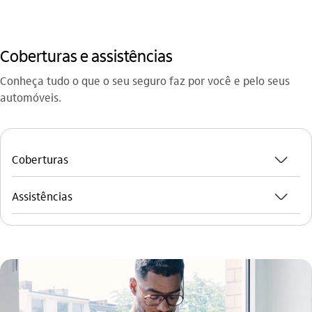
Coberturas e assistências
Conheça tudo o que o seu seguro faz por você e pelo seus
automóveis.
seta_baixo
Coberturas
seta_baixo
Assistências