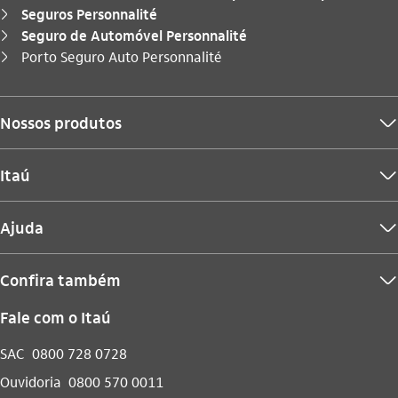
Seguros Personnalité
seta_direita
Seguro de Automóvel Personnalité
seta_direita
Você está aqui:
Porto Seguro Auto Personnalité
seta_direita
Nossos produtos
seta_baixo
Itaú
seta_baixo
Ajuda
seta_baixo
Confira também
seta_baixo
Fale com o Itaú
SAC
0800 728 0728
Ouvidoria
0800 570 0011