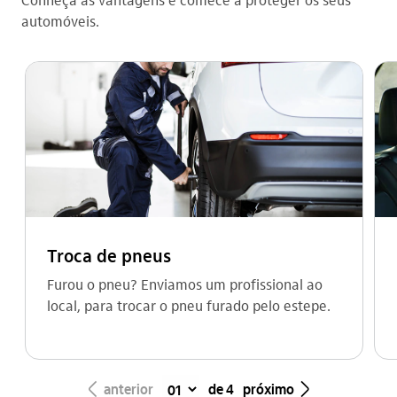
automóveis.
Troca de pneus
Furou o pneu? Enviamos um profissional ao
local, para trocar o pneu furado pelo estepe.
seta_esquerda
seta_direita
anterior
de 4
próximo