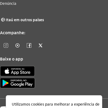
Denúncia
Itaú em outros países
globo_outline
Acompanhe:
instagram_outline
video_outline
facebook_outline
twitter_outline
Baixe o app