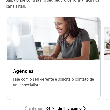
Saiba onde contratar o seu seguro de forma fácil nos
canais Itaú.
Agências
Fale com o seu gerente e solicite o contato de
um especialista.
seta_esquerda
seta_direita
anterior
de 4
próximo