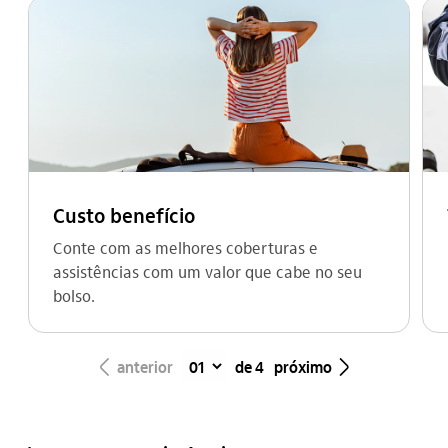
Custo benefício
Conte com as melhores coberturas e
assistências com um valor que cabe no seu
bolso.
seta_esquerda
seta_direita
anterior
de 4
próximo