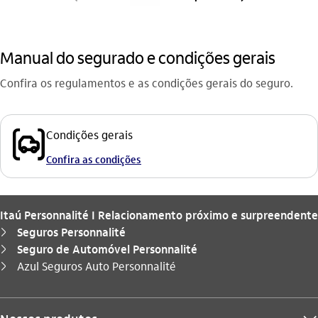
Manual do segurado e condições gerais
Confira os regulamentos e as condições gerais do seguro.
seguro_auto_outline
Condições gerais
Confira as condições
Itaú Personnalité I Relacionamento próximo e surpreendente
Seguros Personnalité
seta_direita
Seguro de Automóvel Personnalité
seta_direita
Você está aqui:
Azul Seguros Auto Personnalité
seta_direita