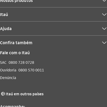
Nossos produtos
seta_baixo
Itaú
seta_baixo
Ajuda
seta_baixo
Confira também
seta_baixo
Fale com o Itaú
SAC
0800 728 0728
Ouvidoria
0800 570 0011
Denúncia
Itaú em outros países
globo_outline
Acompanhe: