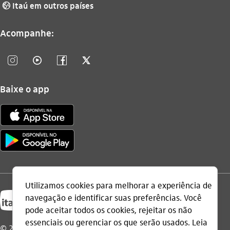
Itaú em outros países
globo_outline
Acompanhe:
instagram_outline
video_outline
facebook_outline
twitter_outline
Baixe o app
© 2026 Itaú Unibanco Holding S.A.