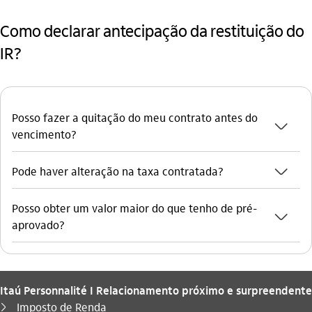
Como declarar antecipação da restituição do
IR?
Posso fazer a quitação do meu contrato antes do
seta_baixo
vencimento?
seta_baixo
Pode haver alteração na taxa contratada?
Posso obter um valor maior do que tenho de pré-
seta_baixo
aprovado?
Itaú Personnalité I Relacionamento próximo e surpreendente
Você está aqui:
Imposto de Renda
seta_direita