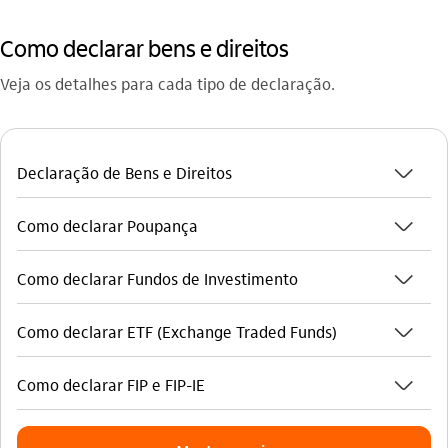
Como declarar bens e direitos
Veja os detalhes para cada tipo de declaração.
seta_baixo
Declaração de Bens e Direitos
seta_baixo
Como declarar Poupança
seta_baixo
Como declarar Fundos de Investimento
seta_baixo
Como declarar ETF (Exchange Traded Funds)
seta_baixo
Como declarar FIP e FIP-IE