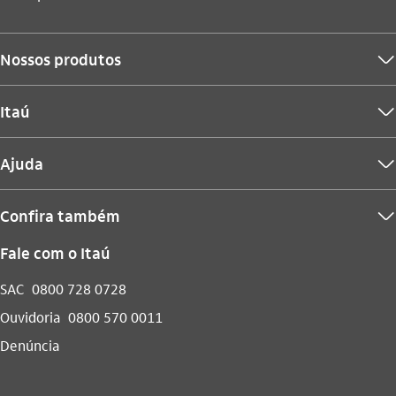
Nossos produtos
seta_baixo
Itaú
seta_baixo
Ajuda
seta_baixo
Confira também
seta_baixo
Fale com o Itaú
SAC
0800 728 0728
Ouvidoria
0800 570 0011
Denúncia