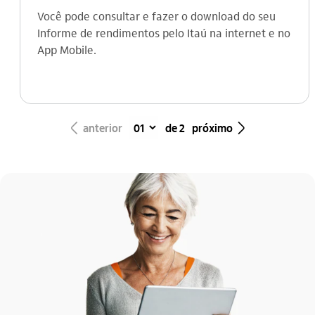
Você pode consultar e fazer o download do seu
Informe de rendimentos pelo Itaú na internet e no
App Mobile.
seta_esquerda
seta_direita
anterior
de 2
próximo