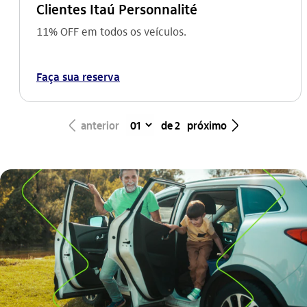
Clientes Itaú Personnalité
11% OFF em todos os veículos.
Faça sua reserva
seta_esquerda
seta_direita
anterior
de 2
próximo