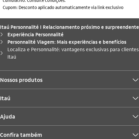
cumulativo. Consulte condições.
Cupom: Desconto aplicado automaticamente via link exclusivo
Itaú Personnalité I Relacionamento próximo e surpreendente
Experiência Personnalité
seta_direita
Personnalité Viagem: Mais experiências e benefícios
seta_direita
Localiza e Personnalité: vantagens exclusivas para clientes
Você está aqui:
seta_direita
Itaú
Nossos produtos
seta_baixo
Itaú
seta_baixo
Ajuda
seta_baixo
Confira também
seta_baixo