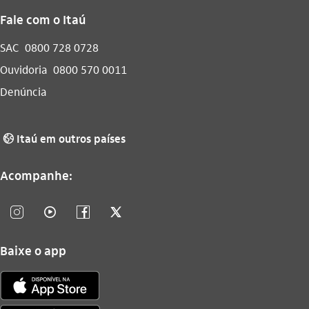
Fale com o Itaú
SAC
0800 728 0728
Ouvidoria
0800 570 0011
Denúncia
Itaú em outros países
globo_outline
Acompanhe:
instagram_outline
video_outline
facebook_outline
twitter_outline
Baixe o app