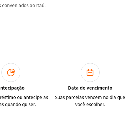
s conveniados ao Itaú.
parcelamento_outline
calendario_outline
ntecipação
Data de vencimento
réstimo ou antecipe as
Suas parcelas vencem no dia que
as quando quiser.
você escolher.