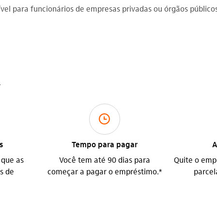
ível para funcionários de empresas privadas ou órgãos público
.
relogio_outline
s
Tempo para pagar
A
 que as
Você tem até 90 dias para
Quite o emp
s de
começar a pagar o empréstimo.*
parcel