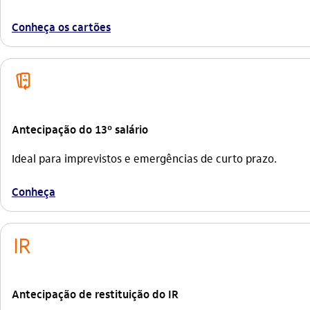
Conheça os cartões
antecipacao_de_recebimento_outline
Antecipação do 13º salário
Ideal para imprevistos e emergências de curto prazo.
Conheça
imposto_de_renda
Antecipação de restituição do IR