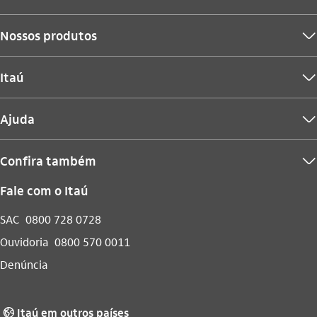
Nossos produtos
seta_baixo
Itaú
seta_baixo
Ajuda
seta_baixo
Confira também
seta_baixo
Fale com o Itaú
SAC
0800 728 0728
Ouvidoria
0800 570 0011
Denúncia
Itaú em outros países
globo_outline