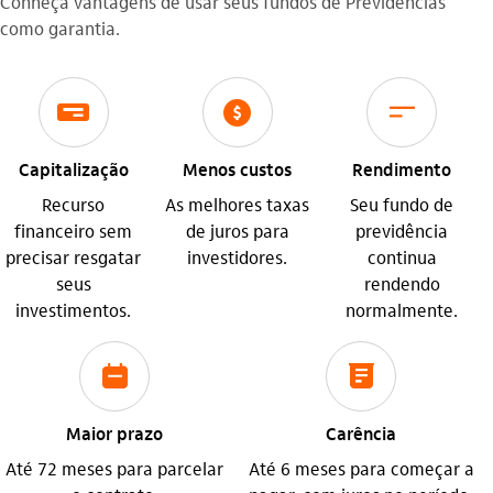
Conheça vantagens de usar seus fundos de Previdências
como garantia.
icon-itaufonts_cheque
icon-itaufonts_saldo
icon-itaufonts_extrato_lancamentos
Capitalização
Menos custos
Rendimento
Recurso
As melhores taxas
Seu fundo de
financeiro sem
de juros para
previdência
precisar resgatar
investidores.
continua
seus
rendendo
investimentos.
normalmente.
icon-itaufonts_calendario
icon-itaufonts_comprovante
Maior prazo
Carência
Até 72 meses para parcelar
Até 6 meses para começar a