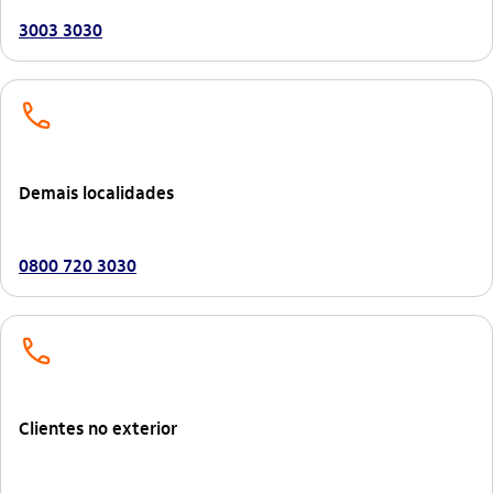
3003 3030
telefone_outline
Demais localidades
0800 720 3030
telefone_outline
Clientes no exterior