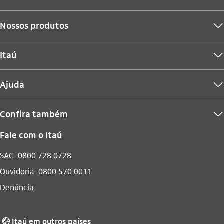
Nossos produtos
seta_baixo
Itaú
seta_baixo
Ajuda
seta_baixo
Confira também
seta_baixo
Fale com o Itaú
SAC
0800 728 0728
Ouvidoria
0800 570 0011
Denúncia
Itaú em outros países
globo_outline