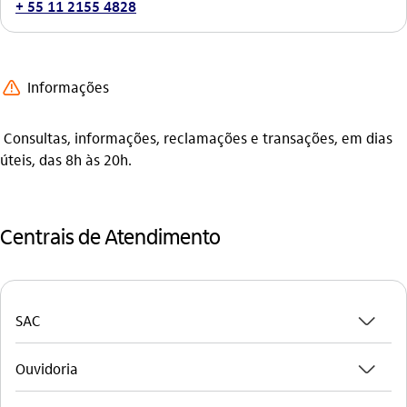
+ 55 11 2155 4828
aviso_outline
Informações
Consultas, informações, reclamações e transações, em dias
úteis, das 8h às 20h.
Centrais de Atendimento
seta_baixo
SAC
seta_baixo
Ouvidoria