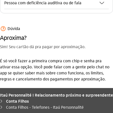
seta_baixo
Pessoa com deficiência auditiva ou de fala
ajuda_outline
Dúvida
Aproxima?
Sim! Seu cartão dá pra pagar por aproximação.
É só você fazer a primeira compra com chip e senha pra
ativar essa opção. Você pode falar com a gente pelo chat no
app se quiser saber mais sobre como funciona, os limites,
regras e cancelamento dos pagamentos por aproximação.
Itaú Personnalité I Relacionamento próximo e surpreendente
Conta Filhos
seta_direita
Você está aqui:
Conta Filhos - Telefones - Itaú Personnalité
seta_direita