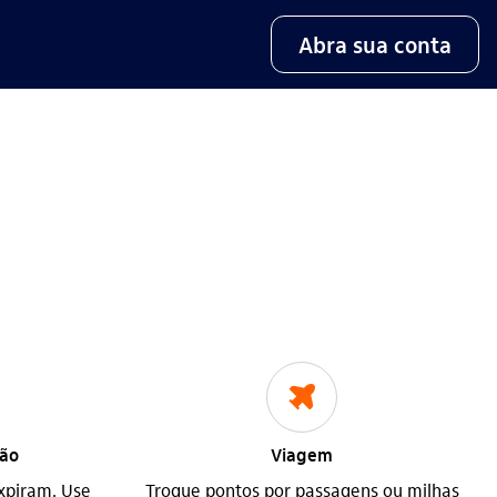
Abra sua conta
icon-itaufonts_viagem
ção
Viagem
xpiram. Use
Troque pontos por passagens ou milhas