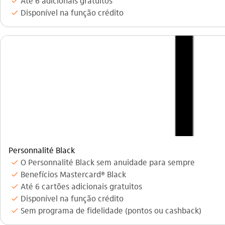
Até 6 adicionais gratuitos
icon-itaufonts_check
Disponível na função crédito
icon-itaufonts_check
Personnalité Black
O Personnalité Black sem anuidade para sempre
icon-itaufonts_check
Benefícios Mastercard® Black
icon-itaufonts_check
Até 6 cartões adicionais gratuitos
icon-itaufonts_check
Disponível na função crédito
icon-itaufonts_check
Sem programa de fidelidade (pontos ou cashback)
icon-itaufonts_check