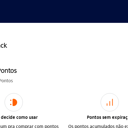
ack
Pontos
Pontos
icon-itaufonts_sorriso
icon-itaufonts_investimento
 decide como usar
Pontos sem expira
ium pra comprar com pontos
Os pontos acumulados não e