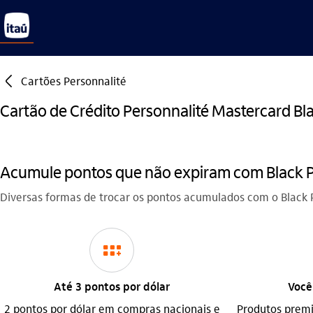
seta_esquerda
Cartões Personnalité
Cartão de Crédito Personnalité Mastercard Bl
Acumule pontos que não expiram com Black 
Diversas formas de trocar os pontos acumulados com o Black 
icon-itaufonts_programa_de_pontos
Até 3 pontos por dólar
Você
2 pontos por dólar em compras nacionais e
Produtos prem