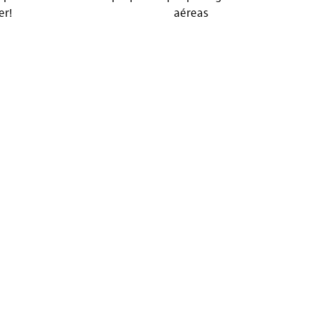
er!
aéreas