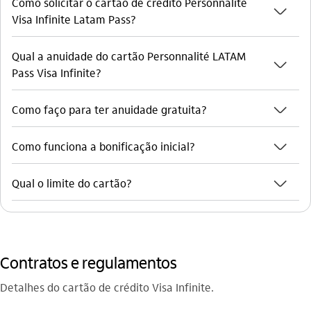
Como solicitar o cartão de crédito Personnalité
seta_baixo
Visa Infinite Latam Pass?
Qual a anuidade do cartão Personnalité LATAM
seta_baixo
Pass Visa Infinite?
seta_baixo
Como faço para ter anuidade gratuita?
seta_baixo
Como funciona a bonificação inicial?
seta_baixo
Qual o limite do cartão?
Contratos e regulamentos
Detalhes do cartão de crédito Visa Infinite.