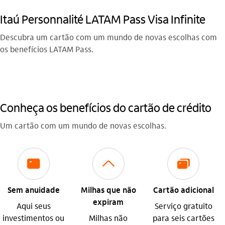
Itaú Personnalité LATAM Pass Visa Infinite
Descubra um cartão com um mundo de novas escolhas com
os benefícios LATAM Pass.
Conheça os benefícios do cartão de crédito
Um cartão com um mundo de novas escolhas.
icon-itaufonts_cartao
seta_cima
icon-itaufonts_cartoes
Sem anuidade
Milhas que não
Cartão adicional
expiram
Aqui seus
Serviço gratuito
investimentos ou
Milhas não
para seis cartões