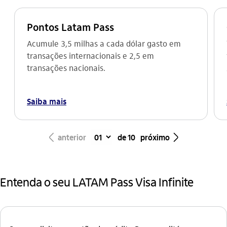
Pontos Latam Pass
Acumule 3,5 milhas a cada dólar gasto em
transações internacionais e 2,5 em
transações nacionais.
Saiba mais
seta_esquerda
seta_direita
anterior
de 10
próximo
Entenda o seu LATAM Pass Visa Infinite