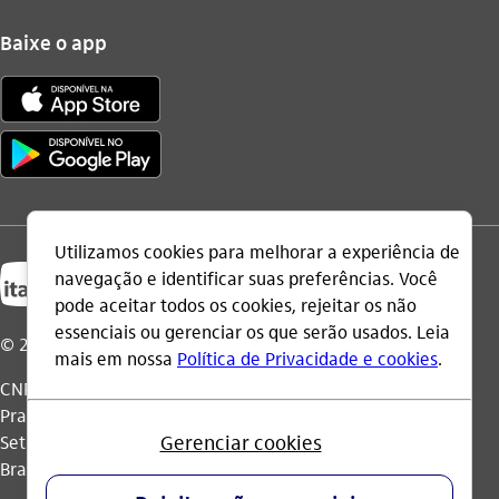
Baixe o app
© 2026 Itaú Unibanco Holding S.A.
CNPJ: 60.872.504/0001-23
Praça Alfredo Egydio de Souza Aranha, 100, Torre Olavo
Setubal, Parque Jabaquara - CEP 04344-902 - São Paulo -
Brasil.