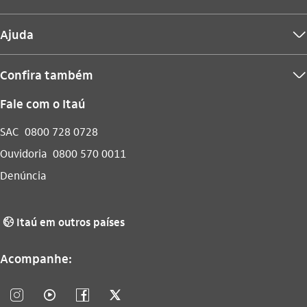
Ajuda
seta_baixo
Confira também
seta_baixo
Fale com o Itaú
SAC
0800 728 0728
Ouvidoria
0800 570 0011
Denúncia
Itaú em outros países
globo_outline
Acompanhe:
instagram_outline
video_outline
facebook_outline
twitter_outline