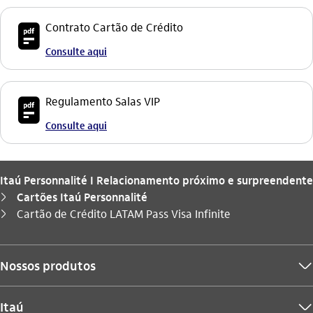
icon-itaufonts_pdf
Contrato Cartão de Crédito
Consulte aqui
icon-itaufonts_pdf
Regulamento Salas VIP
Consulte aqui
Itaú Personnalité I Relacionamento próximo e surpreendente
Cartões Itaú Personnalité
seta_direita
Você está aqui:
Cartão de Crédito LATAM Pass Visa Infinite
seta_direita
Nossos produtos
seta_baixo
Itaú
seta_baixo